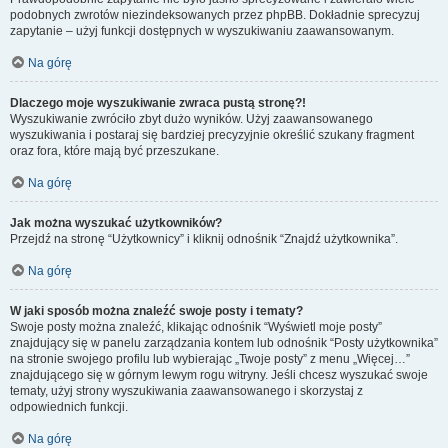
podobnych zwrotów niezindeksowanych przez phpBB. Dokładnie sprecyzuj
zapytanie – użyj funkcji dostępnych w wyszukiwaniu zaawansowanym.
Na górę
Dlaczego moje wyszukiwanie zwraca pustą stronę?!
Wyszukiwanie zwróciło zbyt dużo wyników. Użyj zaawansowanego
wyszukiwania i postaraj się bardziej precyzyjnie określić szukany fragment
oraz fora, które mają być przeszukane.
Na górę
Jak można wyszukać użytkowników?
Przejdź na stronę “Użytkownicy” i kliknij odnośnik “Znajdź użytkownika”.
Na górę
W jaki sposób można znaleźć swoje posty i tematy?
Swoje posty można znaleźć, klikając odnośnik “Wyświetl moje posty”
znajdujący się w panelu zarządzania kontem lub odnośnik “Posty użytkownika”
na stronie swojego profilu lub wybierając „Twoje posty” z menu „Więcej…”
znajdującego się w górnym lewym rogu witryny. Jeśli chcesz wyszukać swoje
tematy, użyj strony wyszukiwania zaawansowanego i skorzystaj z
odpowiednich funkcji.
Na górę