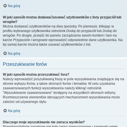
Na górę
W jaki sposób można dodawać/usuwać użytkowników z listy przyjaciół lub
wrogów?
Można dodawać użytkowników na dwa sposoby. Po pierwsze, klikając w
profilu wybranego użytkownika odnośnik
Dodaj do przyjaciół
lub
Dodaj do
wrogów
. Po drugie, przejść do panelu zarządzania swoim kontem i tam na
karcie
Przyjaciele i wrogowie
wprowadzić odpowiednie dane użytkownika. Na
tej samej karcie można także usuwać użytkowników z list.
Na górę
Przeszukiwanie forów
W jaki sposób można przeszukiwać fora?
Należy wprowadzić poszukiwaną frazę w pole wyszukiwania znajdujące się na
stronie wykazu forów, a także stronach forów i tematów. W celu uzyskania
zaawansowanych funkcji wyszukiwania należy kliknąć odnośnik
“Wyszukiwanie zaawansowane” dostępny na wszystkich stronach witryny.
Rozmieszczenie elementów sterujących mechanizmem wyszukiwania może
zależeć od używanego stylu.
Na górę
Dlaczego moje wyszukiwanie nie zwraca wyników?
Prawdopodobnie zapytanie nie było jasno sprecyzowane i zawierało wiele