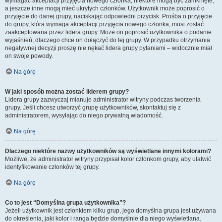
wymagać akceptacji przyjęcia nowego członka, niektóre mogą być zamknięte,
a jeszcze inne mogą mieć ukrytych członków. Użytkownik może poprosić o
przyjęcie do danej grupy, naciskając odpowiedni przycisk. Prośba o przyjęcie
do grupy, która wymaga akceptacji przyjęcia nowego członka, musi zostać
zaakceptowana przez lidera grupy. Może on poprosić użytkownika o podanie
wyjaśnień, dlaczego chce on dołączyć do tej grupy. W przypadku otrzymania
negatywnej decyzji proszę nie nękać lidera grupy pytaniami – widocznie miał
on swoje powody.
Na górę
W jaki sposób można zostać liderem grupy?
Lidera grupy zazwyczaj mianuje administrator witryny podczas tworzenia
grupy. Jeśli chcesz utworzyć grupę użytkowników, skontaktuj się z
administratorem, wysyłając do niego prywatną wiadomość.
Na górę
Dlaczego niektóre nazwy użytkowników są wyświetlane innymi kolorami?
Możliwe, że administrator witryny przypisał kolor członkom grupy, aby ułatwić
identyfikowanie członków tej grupy.
Na górę
Co to jest “Domyślna grupa użytkownika”?
Jeżeli użytkownik jest członkiem kilku grup, jego domyślna grupa jest używana
do określenia, jaki kolor i ranga będzie domyślnie dla niego wyświetlana.