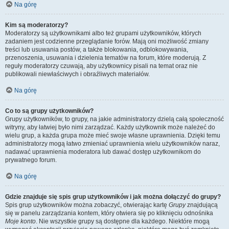
Na górę
Kim są moderatorzy?
Moderatorzy są użytkownikami albo też grupami użytkowników, których
zadaniem jest codzienne przeglądanie forów. Mają oni możliwość zmiany
treści lub usuwania postów, a także blokowania, odblokowywania,
przenoszenia, usuwania i dzielenia tematów na forum, które moderują. Z
reguły moderatorzy czuwają, aby użytkownicy pisali na temat oraz nie
publikowali niewłaściwych i obraźliwych materiałów.
Na górę
Co to są grupy użytkowników?
Grupy użytkowników, to grupy, na jakie administratorzy dzielą całą społeczność
witryny, aby łatwiej było nimi zarządzać. Każdy użytkownik może należeć do
wielu grup, a każda grupa może mieć swoje własne uprawnienia. Dzięki temu
administratorzy mogą łatwo zmieniać uprawnienia wielu użytkowników naraz,
nadawać uprawnienia moderatora lub dawać dostęp użytkownikom do
prywatnego forum.
Na górę
Gdzie znajduje się spis grup użytkowników i jak można dołączyć do grupy?
Spis grup użytkowników można zobaczyć, otwierając kartę
Grupy
znajdującą
się w panelu zarządzania kontem, który otwiera się po kliknięciu odnośnika
Moje konto
. Nie wszystkie grupy są dostępne dla każdego. Niektóre mogą