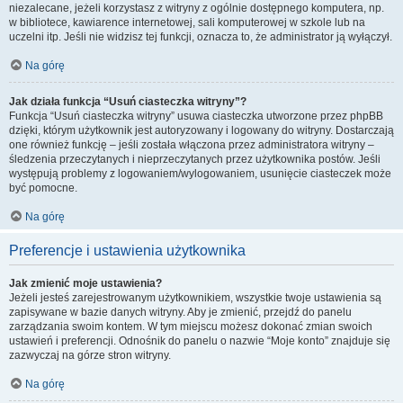
niezalecane, jeżeli korzystasz z witryny z ogólnie dostępnego komputera, np.
w bibliotece, kawiarence internetowej, sali komputerowej w szkole lub na
uczelni itp. Jeśli nie widzisz tej funkcji, oznacza to, że administrator ją wyłączył.
Na górę
Jak działa funkcja “Usuń ciasteczka witryny”?
Funkcja “Usuń ciasteczka witryny” usuwa ciasteczka utworzone przez phpBB
dzięki, którym użytkownik jest autoryzowany i logowany do witryny. Dostarczają
one również funkcję – jeśli została włączona przez administratora witryny –
śledzenia przeczytanych i nieprzeczytanych przez użytkownika postów. Jeśli
występują problemy z logowaniem/wylogowaniem, usunięcie ciasteczek może
być pomocne.
Na górę
Preferencje i ustawienia użytkownika
Jak zmienić moje ustawienia?
Jeżeli jesteś zarejestrowanym użytkownikiem, wszystkie twoje ustawienia są
zapisywane w bazie danych witryny. Aby je zmienić, przejdź do panelu
zarządzania swoim kontem. W tym miejscu możesz dokonać zmian swoich
ustawień i preferencji. Odnośnik do panelu o nazwie “Moje konto” znajduje się
zazwyczaj na górze stron witryny.
Na górę