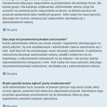
Uprawnienia dotyczące załączników są przydzielane dla każdego forum, dla
każdej grupy i dla każdego użytkownika. Administrator witryny mógł nie
zezwolić na zamieszczanie załączników na forum, na którym piszesz lub
przyznał uprawnienia tylko niektórym grupom. Jeśli nadal nie masz jasności,
dlaczego nie możesz zamieszczać załączników, skontaktuj się z
administratorem witryny.
Na górę
Dlaczego otrzymałem/otrzymałam ostrzeżenie?
Każdy administrator witryny ma swoje zasady i regulaminy obowiązujące na
danej witrynie. Są one opublikowane i administrator zaleca zapoznanie się z
nimi. Jeśli ktoś ich nie przestrzegał, może otrzymać ostrzeżenie. O udzieleniu
ostrzeżenia decyduje administrator witryny. phpBB Limited nie ma nic
wspólnego z ostrzeżeniami udzielanymi na tej witrynie i nie ponosi żadnej
odpowiedzialności związanej z nimi. Jeśli nadal nie masz jasności, dlaczego
otrzymałeś/otrzymałaś ostrzeżenie, skontaktuj się z administratorem witryny.
Na górę
W jaki sposób można zgłosić posty moderatorowi?
Jeśli administrator na to zezwolił, w prawym górnym rogu treści posta, który
chcesz zgłosić, powinien być widoczny odpowiedni przycisk. Naciśnięcie tego
przycisku spowoduje przeniesienie cię do formularza, który po jego
wypełnieniu umożliwi wysłanie zgłoszenia.
Na górę