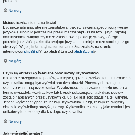
problem.
Na górę
Mojego języka nie ma na liście!
Być może administrator nie zainstalował pakietu zawierającego twoją wersję
językową albo nikt jeszcze nie przetłumaczył phpBB3 na twój język. Zapytaj
administratora witryny czy może zainstalować pakiet językowy, którego
potrzebujesz. Jeśli pakiet dla twojego języka nie istnieje, może spróbujesz go
utworzyć. Więcej informacji na ten temat można znaleźć na stronie
internetowej
phpBB.pl
® lub phpBB Limited
phpBB.com
®
Na górę
Czym są obrazki wyświetlane obok nazwy użytkownika?
Na stronie przeglądania postów, w miejscu, gdzie są wyświetlane informacje o
użytkowniku, mogą być wyświetlane dwa obrazki. Pierwszy obrazek jest
skojarzony z rangą użytkownika. W zależności od używanego stylu jest on w
formie gwiazdek, kwadracików lub kropek pokazujących, jak dużo postów
zostało napisanych przez użytkownika lub jaki jest jego status na tej witrynie.
Jest on wyświetlany poniżej nazwy użytkownika. Drugi, zazwyczaj większy
obrazek, wyświetlany powyżej nazwy użytkownika jest znany jako awatar i jest
unikatowy lub osobisty dla każdego użytkownika.
Na górę
Jak wyświetlić awatar?