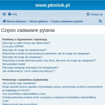
www.pkmlok.pl
FAQ
Zaloguj się
S
Strona klubowa
Strona główna
Często zadawane pytania
z
Często zadawane pytania
u
k
Problemy z logowaniem i rejestracją
Dlaczego w ogóle muszę się rejestrować?
a
Co to jest COPPA?
j
Dlaczego nie mogę się zarejestrować?
Rejestracja została przeprowadzona poprawnie, ale nie mogę się zalogować!
Dlaczego nie mogę się zalogować?
Rejestracja została dokonana jakiś czas temu, ale teraz nie mogę się zalogować?!
Nie pamiętam hasła!
Dlaczego następuje automatyczne wylogowanie?
Jak działa funkcja “Usuń ciasteczka witryny”?
Preferencje i ustawienia użytkownika
Jak zmienić moje ustawienia?
W jaki sposób można zapobiec wyświetlaniu nazwy użytkownika na liście użytkowników
przeglądających forum?
Jest wyświetlany nieprawidłowy czas!
Została wykonana zmiana strefy czasowej, a nadal jest wyświetlany nieprawidłowy
czas!
Mojego języka nie ma na liście!