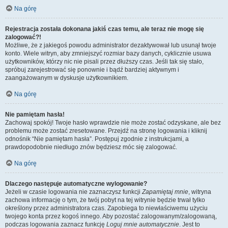
Na górę
Rejestracja została dokonana jakiś czas temu, ale teraz nie mogę się
zalogować?!
Możliwe, że z jakiegoś powodu administrator dezaktywował lub usunął twoje
konto. Wiele witryn, aby zmniejszyć rozmiar bazy danych, cyklicznie usuwa
użytkowników, którzy nic nie pisali przez dłuższy czas. Jeśli tak się stało,
spróbuj zarejestrować się ponownie i bądź bardziej aktywnym i
zaangażowanym w dyskusje użytkownikiem.
Na górę
Nie pamiętam hasła!
Zachowaj spokój! Twoje hasło wprawdzie nie może zostać odzyskane, ale bez
problemu może zostać zresetowane. Przejdź na stronę logowania i kliknij
odnośnik “Nie pamiętam hasła”. Postępuj zgodnie z instrukcjami, a
prawdopodobnie niedługo znów będziesz móc się zalogować.
Na górę
Dlaczego następuje automatyczne wylogowanie?
Jeżeli w czasie logowania nie zaznaczysz funkcji
Zapamiętaj mnie
, witryna
zachowa informację o tym, że twój pobyt na tej witrynie będzie trwał tylko
określony przez administratora czas. Zapobiega to niewłaściwemu użyciu
twojego konta przez kogoś innego. Aby pozostać zalogowanym/zalogowaną,
podczas logowania zaznacz funkcję
Loguj mnie automatycznie
. Jest to