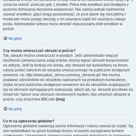
oznacza radość, podczas gdy :( smutek. Pełna lista emotikon jest dostępna z
poziomu formularza tworzenia wiadomości. Nie należy jednak nadmiernie
używać emotikon, gdyż mogą spowodować, że post stanie się nieczytelny i
moderator może podjąć decyzję o ich usunięciu bądź też usunięciu całego
posta. Administrator witryny może określić dopuszczalny limit emotikon w
poście.
Na górę
Czy można umieszczać obrazki w poście?
Tak, obrazki można umieszczać w postach. Jeśli administrator włączył
możliwość zamieszczania załączników, można wgrać obrazek bezpośrednio
na witrynę. Jeśli ta funkcja nie działa, aby obrazek był wyświetlany na forum,
należy podać odnośnik do obrazka umieszczonego na publicznie dostępnym
serwerze, np. http://www.jakas_strona.com/moj_obrazek.gif. Nie można
podawać odnośników do obrazków zapisanych na prywatnym komputerze,
chyba że jest publicznie dostępnym serwerem ani do obrazków znajdujących
się na stronach wymagających autoryzacji, takich jak, np. skrzynki pocztowe na
Gmail lub Yahoo! oraz stronach chronionych hasłem. Aby umieścić obrazek w
poście, użyj znacznika BBCode
[img]
.
Na górę
Co to są ogłoszenia globalne?
Ogłoszenia globalne zawierają ważne informacje i należy zawsze je czytać. Są
one wyświetlane na górze każdego forum i w panelu zarządzania kontem
użytkownika. Uprawnienia zamieszczania ogłoszeń globalnych są nadawane