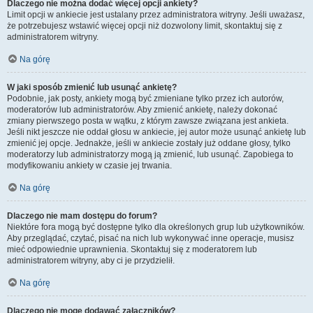
Dlaczego nie można dodać więcej opcji ankiety?
Limit opcji w ankiecie jest ustalany przez administratora witryny. Jeśli uważasz,
że potrzebujesz wstawić więcej opcji niż dozwolony limit, skontaktuj się z
administratorem witryny.
Na górę
W jaki sposób zmienić lub usunąć ankietę?
Podobnie, jak posty, ankiety mogą być zmieniane tylko przez ich autorów,
moderatorów lub administratorów. Aby zmienić ankietę, należy dokonać
zmiany pierwszego posta w wątku, z którym zawsze związana jest ankieta.
Jeśli nikt jeszcze nie oddał głosu w ankiecie, jej autor może usunąć ankietę lub
zmienić jej opcje. Jednakże, jeśli w ankiecie zostały już oddane głosy, tylko
moderatorzy lub administratorzy mogą ją zmienić, lub usunąć. Zapobiega to
modyfikowaniu ankiety w czasie jej trwania.
Na górę
Dlaczego nie mam dostępu do forum?
Niektóre fora mogą być dostępne tylko dla określonych grup lub użytkowników.
Aby przeglądać, czytać, pisać na nich lub wykonywać inne operacje, musisz
mieć odpowiednie uprawnienia. Skontaktuj się z moderatorem lub
administratorem witryny, aby ci je przydzielił.
Na górę
Dlaczego nie mogę dodawać załączników?