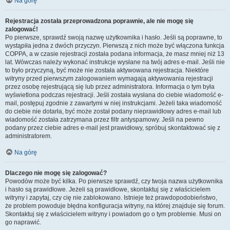
Na górę
Rejestracja została przeprowadzona poprawnie, ale nie mogę się
zalogować!
Po pierwsze, sprawdź swoją nazwę użytkownika i hasło. Jeśli są poprawne, to
wystąpiła jedna z dwóch przyczyn. Pierwszą z nich może być włączona funkcja
COPPA, a w czasie rejestracji została podana informacja, że masz mniej niż 13
lat. Wówczas należy wykonać instrukcje wysłane na twój adres e-mail. Jeśli nie
to było przyczyną, być może nie została aktywowana rejestracja. Niektóre
witryny przed pierwszym zalogowaniem wymagają aktywowania rejestracji
przez osobę rejestrującą się lub przez administratora. Informacja o tym była
wyświetlona podczas rejestracji. Jeśli została wysłana do ciebie wiadomość e-
mail, postępuj zgodnie z zawartymi w niej instrukcjami. Jeżeli taka wiadomość
do ciebie nie dotarła, być może został podany nieprawidłowy adres e-mail lub
wiadomość została zatrzymana przez filtr antyspamowy. Jeśli na pewno
podany przez ciebie adres e-mail jest prawidłowy, spróbuj skontaktować się z
administratorem.
Na górę
Dlaczego nie mogę się zalogować?
Powodów może być kilka. Po pierwsze sprawdź, czy twoja nazwa użytkownika
i hasło są prawidłowe. Jeżeli są prawidłowe, skontaktuj się z właścicielem
witryny i zapytaj, czy cię nie zablokowano. Istnieje też prawdopodobieństwo,
że problem powoduje błędna konfiguracja witryny, na której znajduje się forum.
Skontaktuj się z właścicielem witryny i powiadom go o tym problemie. Musi on
go naprawić.