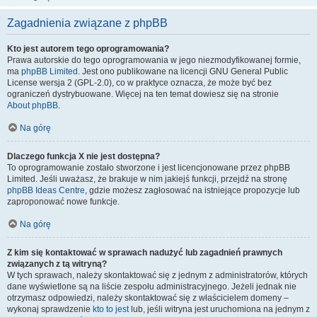
Zagadnienia związane z phpBB
Kto jest autorem tego oprogramowania?
Prawa autorskie do tego oprogramowania w jego niezmodyfikowanej formie,
ma
phpBB Limited
. Jest ono publikowane na licencji GNU General Public
License wersja 2 (GPL-2.0), co w praktyce oznacza, że może być bez
ograniczeń dystrybuowane. Więcej na ten temat dowiesz się na stronie
About phpBB
.
Na górę
Dlaczego funkcja X nie jest dostępna?
To oprogramowanie zostało stworzone i jest licencjonowane przez phpBB
Limited. Jeśli uważasz, że brakuje w nim jakiejś funkcji, przejdź na stronę
phpBB Ideas Centre
, gdzie możesz zagłosować na istniejące propozycje lub
zaproponować nowe funkcje.
Na górę
Z kim się kontaktować w sprawach nadużyć lub zagadnień prawnych
związanych z tą witryną?
W tych sprawach, należy skontaktować się z jednym z administratorów, których
dane wyświetlone są na liście zespołu administracyjnego. Jeżeli jednak nie
otrzymasz odpowiedzi, należy skontaktować się z właścicielem domeny –
wykonaj sprawdzenie
kto to jest
lub, jeśli witryna jest uruchomiona na jednym z