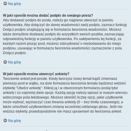
Na górę
W jaki sposób można dodać podpis do swojego posta?
Aby dodawać podpis do posta, należy go najpierw utworzyć w panelu
użytkownika. Aby dołączyć do danej wiadomości swój podpis, zaznacz funkcję
Dołącz podpis
znajdującą się w formularzu tworzenia wiadomości. Możesz
także domyślnie dodawać podpis do wszystkich swoich postów, zaznaczając
odpowiednią funkcję w panelu użytkownika. Po uaktywnieniu tej funkcji, za
każdym razem pisząc post, możesz zdecydować o niedodawaniu do niego
podpisu, usuwając w formularzu tworzenia wiadomości zaznaczenie z pola
Dołącz podpis
.
Na górę
W jaki sposób można utworzyć ankietę?
Tworzenie ankiet jest proste. Kiedy tworzysz nowy temat bądź zmieniasz
pierwszy post w wątku, na dole formularza tworzenia tematu będziesz widzieć
etykietę “Utwórz ankietę”. Kliknij ją i w otworzonym formularzu podaj tytuł
ankiety i co najmniej dwie opcje. Każdą opcję należy wpisać w nowym wierszu
widocznego pola tekstowego. Możesz określić liczbę opcji, jakie użytkownik
może wybrać, wyznaczyć czas trwania ankiety (0 – bez limitu czasowego), a
także umożliwić użytkownikom zmianę wcześniej oddanego głosu. Jeśli nie
widzisz etykiety, prawdopodobnie nie masz uprawnień do tworzenia ankiet.
Na górę