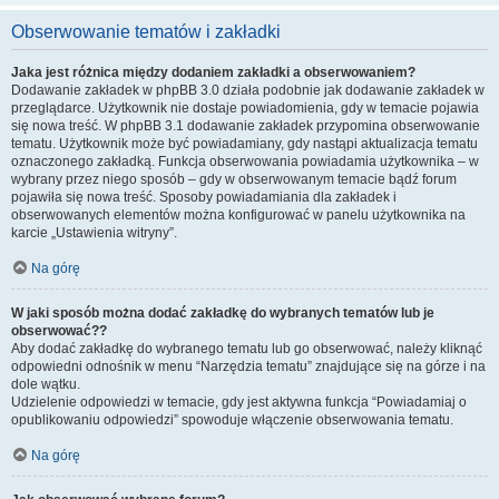
Obserwowanie tematów i zakładki
Jaka jest różnica między dodaniem zakładki a obserwowaniem?
Dodawanie zakładek w phpBB 3.0 działa podobnie jak dodawanie zakładek w
przeglądarce. Użytkownik nie dostaje powiadomienia, gdy w temacie pojawia
się nowa treść. W phpBB 3.1 dodawanie zakładek przypomina obserwowanie
tematu. Użytkownik może być powiadamiany, gdy nastąpi aktualizacja tematu
oznaczonego zakładką. Funkcja obserwowania powiadamia użytkownika – w
wybrany przez niego sposób – gdy w obserwowanym temacie bądź forum
pojawiła się nowa treść. Sposoby powiadamiania dla zakładek i
obserwowanych elementów można konfigurować w panelu użytkownika na
karcie „Ustawienia witryny”.
Na górę
W jaki sposób można dodać zakładkę do wybranych tematów lub je
obserwować??
Aby dodać zakładkę do wybranego tematu lub go obserwować, należy kliknąć
odpowiedni odnośnik w menu “Narzędzia tematu” znajdujące się na górze i na
dole wątku.
Udzielenie odpowiedzi w temacie, gdy jest aktywna funkcja “Powiadamiaj o
opublikowaniu odpowiedzi” spowoduje włączenie obserwowania tematu.
Na górę