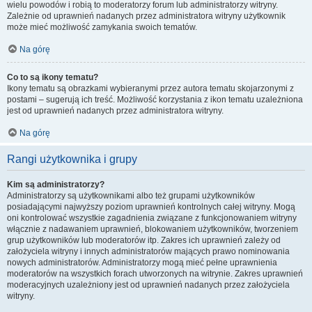
wielu powodów i robią to moderatorzy forum lub administratorzy witryny.
Zależnie od uprawnień nadanych przez administratora witryny użytkownik
może mieć możliwość zamykania swoich tematów.
Na górę
Co to są ikony tematu?
Ikony tematu są obrazkami wybieranymi przez autora tematu skojarzonymi z
postami – sugerują ich treść. Możliwość korzystania z ikon tematu uzależniona
jest od uprawnień nadanych przez administratora witryny.
Na górę
Rangi użytkownika i grupy
Kim są administratorzy?
Administratorzy są użytkownikami albo też grupami użytkowników
posiadającymi najwyższy poziom uprawnień kontrolnych całej witryny. Mogą
oni kontrolować wszystkie zagadnienia związane z funkcjonowaniem witryny
włącznie z nadawaniem uprawnień, blokowaniem użytkowników, tworzeniem
grup użytkowników lub moderatorów itp. Zakres ich uprawnień zależy od
założyciela witryny i innych administratorów mających prawo nominowania
nowych administratorów. Administratorzy mogą mieć pełne uprawnienia
moderatorów na wszystkich forach utworzonych na witrynie. Zakres uprawnień
moderacyjnych uzależniony jest od uprawnień nadanych przez założyciela
witryny.