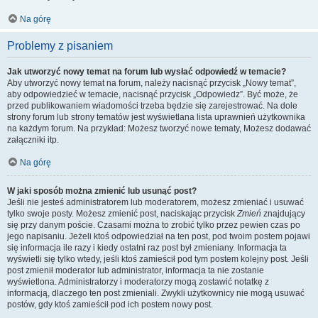
Na górę
Problemy z pisaniem
Jak utworzyć nowy temat na forum lub wysłać odpowiedź w temacie?
Aby utworzyć nowy temat na forum, należy nacisnąć przycisk „Nowy temat”,
aby odpowiedzieć w temacie, nacisnąć przycisk „Odpowiedz”. Być może, że
przed publikowaniem wiadomości trzeba będzie się zarejestrować. Na dole
strony forum lub strony tematów jest wyświetlana lista uprawnień użytkownika
na każdym forum. Na przykład: Możesz tworzyć nowe tematy, Możesz dodawać
załączniki itp.
Na górę
W jaki sposób można zmienić lub usunąć post?
Jeśli nie jesteś administratorem lub moderatorem, możesz zmieniać i usuwać
tylko swoje posty. Możesz zmienić post, naciskając przycisk
Zmień
znajdujący
się przy danym poście. Czasami można to zrobić tylko przez pewien czas po
jego napisaniu. Jeżeli ktoś odpowiedział na ten post, pod twoim postem pojawi
się informacja ile razy i kiedy ostatni raz post był zmieniany. Informacja ta
wyświetli się tylko wtedy, jeśli ktoś zamieścił pod tym postem kolejny post. Jeśli
post zmienił moderator lub administrator, informacja ta nie zostanie
wyświetlona. Administratorzy i moderatorzy mogą zostawić notatkę z
informacją, dlaczego ten post zmieniali. Zwykli użytkownicy nie mogą usuwać
postów, gdy ktoś zamieścił pod ich postem nowy post.