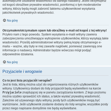
automatyczne usuwanie wiadomości od danego nadawcy. Jeżeli otrzymujesz
od kogoś obraźliwe prywatne wiadomości, poinformuj o tym moderatorów
witryny, którzy będą mogli zabronić takiemu użytkownikowi wysyłania
jakichkolwiek prywatnych wiadomości.
Na górę
Otrzymałem/otrzymałam spam lub obraźliwy e-mail od kogoś z tej witryny!
Przykro nam z tego powodu. System wysyłania e-maili witryny zawiera
zabezpieczenia umożliwiające wytropienie użytkowników, którzy wysyłają takie
wiadomości. Prześlij administratorowi witryny pełną kopię otrzymanego e-
maila – ważne, aby były w niej zawarte nagłówki, ponieważ zawierają one
informacje o nadawcy. Administrator będzie wówczas mógł podjąć
odpowiednie działania.
Na górę
Przyjaciele i wrogowie
Co to jest lista przyjaciół i wrogów?
Jest to lista, którą można użyć do organizowania różnych użytkowników
witryny. Użytkownicy dodani do listy przyjaciół będą wyświetleni na karcie
Przyjaciele
znajdującej się w panelu zarządzania kontem. Z tego poziomu
można szybko sprawdzić ich status, a także wysłać prywatną wiadomość.
Zależnie od używanego stylu witryny, posty tych użytkowników mogą być
wyróżniane. Jeśli użytkownik zostanie dodany do listy wrogów, wszystkie posty
przez niego napisane domyślnie nie będą wyświetlane.