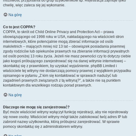
możliwość przypisania do grup użytkowników itp. Rejestracja zajmuje tylko
chwilę, więc zaleca się jej wykonanie.
Na górę
Co to jest COPPA?
COPPA, to skrót od Child Online Privacy and Protection Act – prawa
obowiązującego od 1998 roku w USA, nakładającego na właścicieli stron
internetowych, które potencjalnie mogą zbierać informacje od osób
małoletnich – mających mniej niż 13 lat – obowiązek posiadania pisemnej
zgody rodziców lub opiekunów prawnych na zbieranie informacji prywatnych
od osób poniżej 13 roku życia. Jeżeli nie masz pewności czy to dotyczy ciebie
jako kogoś próbującego zarejestrować się na danej witrynie internetowej –
skontaktuj się z prawnikiem, by uzyskać wyjaśnienie. phpBB Limited i
właściciele tej witryny nie dostarczają pomocy prawnej z wyjątkiem przypadku
opisanego w pytaniu „Z kim się kontaktować w sprawach nadużyć lub
zagadnień prawnych związanych z tą witryną?”, a także nie są punktem
kontaktowym dla wszelkiego rodzaju porad prawnych.
Na górę
Dlaczego nie mogę się zarejestrować?
Być może właściciel witryny wyłączył funkcję rejestracji, aby nie rejestrowały
się nowe osoby. Właściciel witryny mógł także zablokować twój adres IP lub
zabronił nazwy użytkownika, którą próbujesz zarejestrować. W sprawie
pomocy skontaktuj się z administratorem witryny.