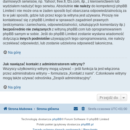
darmowych serwisów, np. Yahoo!, free.fr, f2s.com, itp., z kierownictwem lub
wydziałem nadużyć tego serwisu. Absolutnie
nie należy
do kompetencji phpBB
Limited i nie może ona w żaden sposób być obarczana odpowiedzialnością za
to w jaki sposób, gdzie lub przez kogo ta witryna jest używana. Proszę nie
kontaktować się z phpBB Limited w sprawach zagadnień prawnych
(wstrzymania i zaniechania, odpowiedzialności, szkalujących komentarzy itp.)
bezpośrednio nie związanych
z witryną phpBB.com lub oprogramowaniem
phpBB samym w sobie. Jeśli do phpBB Limited zostanie wysłana wiadomość
dotycząca
innych podmiotów
używających tego oprogramowania, nie należy
oczekiwać odpowiedzi, lub zostanie udzielona odpowiedź lakoniczna.
Na górę
Jak nawiązać kontakt z administratorem witryny?
Wszyscy użytkownicy witryny mogą używać – jeśli funkcja ta jest włączona
przez administratora witryny – formularza „Kontakt z nami”. Członkowie witryny
mogą także używać odnośnika „Zespół administracyjny”.
Na górę
Przejdź do
Strona klubowa
Strona główna
Strefa czasowa
UTC+01:00
Technologię dostarcza
phpBB
® Forum Software © phpBB Limited
Polski pakiet językowy dostarcza
phpBB.pl
Zasady ochrony danych osobowych
|
Regulamin