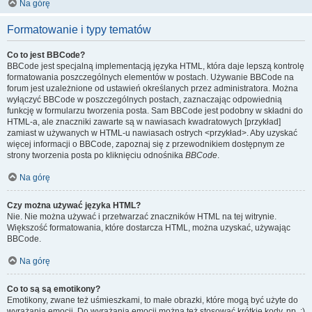
Na górę
Formatowanie i typy tematów
Co to jest BBCode?
BBCode jest specjalną implementacją języka HTML, która daje lepszą kontrolę
formatowania poszczególnych elementów w postach. Używanie BBCode na
forum jest uzależnione od ustawień określanych przez administratora. Można
wyłączyć BBCode w poszczególnych postach, zaznaczając odpowiednią
funkcję w formularzu tworzenia posta. Sam BBCode jest podobny w składni do
HTML-a, ale znaczniki zawarte są w nawiasach kwadratowych [przykład]
zamiast w używanych w HTML-u nawiasach ostrych <przykład>. Aby uzyskać
więcej informacji o BBCode, zapoznaj się z przewodnikiem dostępnym ze
strony tworzenia posta po kliknięciu odnośnika
BBCode
.
Na górę
Czy można używać języka HTML?
Nie. Nie można używać i przetwarzać znaczników HTML na tej witrynie.
Większość formatowania, które dostarcza HTML, można uzyskać, używając
BBCode.
Na górę
Co to są są emotikony?
Emotikony, zwane też uśmieszkami, to małe obrazki, które mogą być użyte do
wyrażania emocji. Do wyrażania emocji można też stosować krótkie kody, np. :)