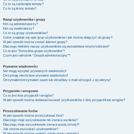
Co to są zamknięte tematy?
Co to są ikony tematu?
Rangi użytkownika i grupy
Kim są administratorzy?
Kim są moderatorzy?
Co to są grupy użytkowników?
Gdzie znajduje się spis grup użytkowników i jak można dołączyć do grupy?
W jaki sposób można zostać liderem grupy?
Dlaczego niektóre nazwy użytkowników są wyświetlane innymi kolorami?
Co to jest “Domyślna grupa użytkownika”?
Czym jest odnośnik “Zespół administracyjny”?
Prywatne wiadomości
Nie mogę wysyłać prywatnych wiadomości!
Otrzymuję niechciane prywatne wiadomości!
Otrzymałem/otrzymałam spam lub obraźliwy e-mail od kogoś z tej witryny!
Przyjaciele i wrogowie
Co to jest lista przyjaciół i wrogów?
W jaki sposób można dodawać/usuwać użytkowników z listy przyjaciół lub wrogów?
Przeszukiwanie forów
W jaki sposób można przeszukiwać fora?
Dlaczego moje wyszukiwanie nie zwraca wyników?
Dlaczego moje wyszukiwanie zwraca pustą stronę?!
Jak można wyszukać użytkowników?
W jaki sposób można znaleźć swoje posty i tematy?