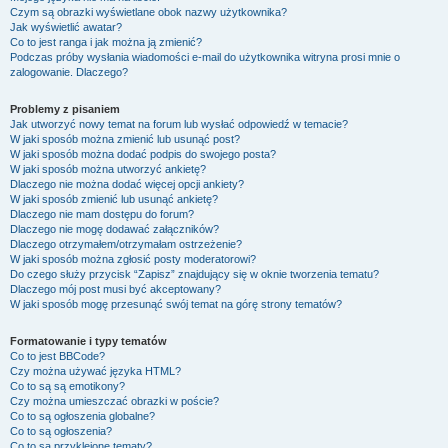
Czym są obrazki wyświetlane obok nazwy użytkownika?
Jak wyświetlić awatar?
Co to jest ranga i jak można ją zmienić?
Podczas próby wysłania wiadomości e-mail do użytkownika witryna prosi mnie o
zalogowanie. Dlaczego?
Problemy z pisaniem
Jak utworzyć nowy temat na forum lub wysłać odpowiedź w temacie?
W jaki sposób można zmienić lub usunąć post?
W jaki sposób można dodać podpis do swojego posta?
W jaki sposób można utworzyć ankietę?
Dlaczego nie można dodać więcej opcji ankiety?
W jaki sposób zmienić lub usunąć ankietę?
Dlaczego nie mam dostępu do forum?
Dlaczego nie mogę dodawać załączników?
Dlaczego otrzymałem/otrzymałam ostrzeżenie?
W jaki sposób można zgłosić posty moderatorowi?
Do czego służy przycisk “Zapisz” znajdujący się w oknie tworzenia tematu?
Dlaczego mój post musi być akceptowany?
W jaki sposób mogę przesunąć swój temat na górę strony tematów?
Formatowanie i typy tematów
Co to jest BBCode?
Czy można używać języka HTML?
Co to są są emotikony?
Czy można umieszczać obrazki w poście?
Co to są ogłoszenia globalne?
Co to są ogłoszenia?
Co to są przyklejone tematy?