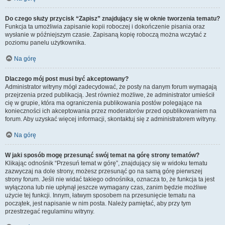
Do czego służy przycisk “Zapisz” znajdujący się w oknie tworzenia tematu?
Funkcja ta umożliwia zapisanie kopii roboczej i dokończenie pisania oraz
wysłanie w późniejszym czasie. Zapisaną kopię roboczą można wczytać z
poziomu panelu użytkownika.
Na górę
Dlaczego mój post musi być akceptowany?
Administrator witryny mógł zadecydować, że posty na danym forum wymagają
przejrzenia przed publikacją. Jest również możliwe, że administrator umieścił
cię w grupie, która ma ograniczenia publikowania postów polegające na
konieczności ich akceptowania przez moderatorów przed opublikowaniem na
forum. Aby uzyskać więcej informacji, skontaktuj się z administratorem witryny.
Na górę
W jaki sposób mogę przesunąć swój temat na górę strony tematów?
Klikając odnośnik “Przesuń temat w górę”, znajdujący się w widoku tematu
zazwyczaj na dole strony, możesz przesunąć go na samą górę pierwszej
strony forum. Jeśli nie widać takiego odnośnika, oznacza to, że funkcja ta jest
wyłączona lub nie upłynął jeszcze wymagany czas, zanim będzie możliwe
użycie tej funkcji. Innym, łatwym sposobem na przesunięcie tematu na
początek, jest napisanie w nim posta. Należy pamiętać, aby przy tym
przestrzegać regulaminu witryny.