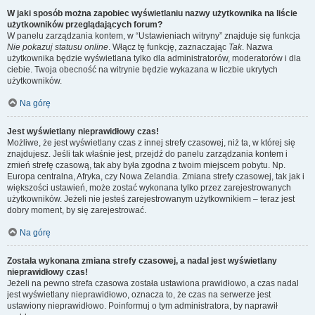
W jaki sposób można zapobiec wyświetlaniu nazwy użytkownika na liście
użytkowników przeglądających forum?
W panelu zarządzania kontem, w “Ustawieniach witryny” znajduje się funkcja
Nie pokazuj statusu online
. Włącz tę funkcję, zaznaczając
Tak
. Nazwa
użytkownika będzie wyświetlana tylko dla administratorów, moderatorów i dla
ciebie. Twoja obecność na witrynie będzie wykazana w liczbie ukrytych
użytkowników.
Na górę
Jest wyświetlany nieprawidłowy czas!
Możliwe, że jest wyświetlany czas z innej strefy czasowej, niż ta, w której się
znajdujesz. Jeśli tak właśnie jest, przejdź do panelu zarządzania kontem i
zmień strefę czasową, tak aby była zgodna z twoim miejscem pobytu. Np.
Europa centralna, Afryka, czy Nowa Zelandia. Zmiana strefy czasowej, tak jak i
większości ustawień, może zostać wykonana tylko przez zarejestrowanych
użytkowników. Jeżeli nie jesteś zarejestrowanym użytkownikiem – teraz jest
dobry moment, by się zarejestrować.
Na górę
Została wykonana zmiana strefy czasowej, a nadal jest wyświetlany
nieprawidłowy czas!
Jeżeli na pewno strefa czasowa została ustawiona prawidłowo, a czas nadal
jest wyświetlany nieprawidłowo, oznacza to, że czas na serwerze jest
ustawiony nieprawidłowo. Poinformuj o tym administratora, by naprawił