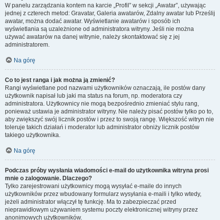
W panelu zarządzania kontem na karcie „Profil” w sekcji „Awatar”, używając
jednej z czterech metod: Gravatar, Galeria awatarów, Zdalny awatar lub Prześlij
awatar, można dodać awatar. Wyświetlanie awatarów i sposób ich
wyświetlania są uzależnione od administratora witryny. Jeśli nie można
używać awatarów na danej witrynie, należy skontaktować się z jej
administratorem.
Na górę
Co to jest ranga i jak można ją zmienić?
Rangi wyświetlane pod nazwami użytkowników oznaczają, ile postów dany
użytkownik napisał lub jaki ma status na forum, np. moderatora czy
administratora. Użytkownicy nie mogą bezpośrednio zmieniać stylu rang,
ponieważ ustawia je administrator witryny. Nie należy pisać postów tylko po to,
aby zwiększyć swój licznik postów i przez to swoją rangę. Większość witryn nie
toleruje takich działań i moderator lub administrator obniży licznik postów
takiego użytkownika.
Na górę
Podczas próby wysłania wiadomości e-mail do użytkownika witryna prosi
mnie o zalogowanie. Dlaczego?
Tylko zarejestrowani użytkownicy mogą wysyłać e-maile do innych
użytkowników przez wbudowany formularz wysyłania e-maili i tylko wtedy,
jeżeli administrator włączył tę funkcję. Ma to zabezpieczać przed
nieprawidłowym używaniem systemu poczty elektronicznej witryny przez
anonimowych użytkowników.