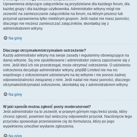
Uprawnienia dotyczące załączników są przydzielane dla każdego forum, dla
każdej grupy i dla każdego użytkownika. Administrator witryny mógł nie
zezwolić na zamieszczanie załączników na forum, na którym piszesz lub
przyznał uprawnienia tylko niektórym grupom. Jeśli nadal nie masz jasności,
dlaczego nie możesz zamieszczać załączników, skontaktuj się z
administratorem witryny.
Na górę
Dlaczego otrzymałem/otrzymałam ostrzeżenie?
Każdy administrator witryny ma swoje zasady i regulaminy obowiązujące na
danej witrynie. Są one opublikowane i administrator zaleca zapoznanie się z
nimi. Jeśli ktoś ich nie przestrzegał, może otrzymać ostrzeżenie. O udzieleniu
ostrzeżenia decyduje administrator witryny. phpBB Limited nie ma nic
wspólnego z ostrzeżeniami udzielanymi na tej witrynie i nie ponosi żadnej
odpowiedzialności związanej z nimi. Jeśli nadal nie masz jasności, dlaczego
otrzymałeś/otrzymałaś ostrzeżenie, skontaktuj się z administratorem witryny.
Na górę
W jaki sposób można zgłosić posty moderatorowi?
Jeśli administrator na to zezwolił, w prawym górnym rogu treści posta, który
chcesz zgłosić, powinien być widoczny odpowiedni przycisk. Naciśnięcie tego
przycisku spowoduje przeniesienie cię do formularza, który po jego
wypełnieniu umożliwi wysłanie zgłoszenia.
Na górę