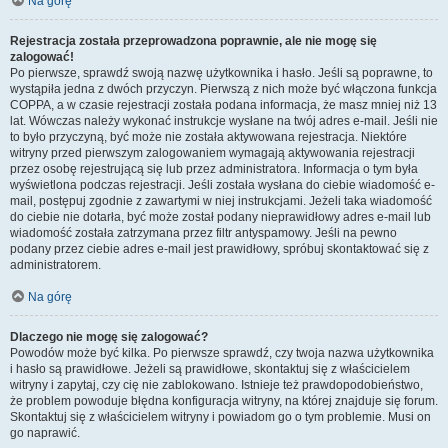
Na górę
Rejestracja została przeprowadzona poprawnie, ale nie mogę się
zalogować!
Po pierwsze, sprawdź swoją nazwę użytkownika i hasło. Jeśli są poprawne, to
wystąpiła jedna z dwóch przyczyn. Pierwszą z nich może być włączona funkcja
COPPA, a w czasie rejestracji została podana informacja, że masz mniej niż 13
lat. Wówczas należy wykonać instrukcje wysłane na twój adres e-mail. Jeśli nie
to było przyczyną, być może nie została aktywowana rejestracja. Niektóre
witryny przed pierwszym zalogowaniem wymagają aktywowania rejestracji
przez osobę rejestrującą się lub przez administratora. Informacja o tym była
wyświetlona podczas rejestracji. Jeśli została wysłana do ciebie wiadomość e-
mail, postępuj zgodnie z zawartymi w niej instrukcjami. Jeżeli taka wiadomość
do ciebie nie dotarła, być może został podany nieprawidłowy adres e-mail lub
wiadomość została zatrzymana przez filtr antyspamowy. Jeśli na pewno
podany przez ciebie adres e-mail jest prawidłowy, spróbuj skontaktować się z
administratorem.
Na górę
Dlaczego nie mogę się zalogować?
Powodów może być kilka. Po pierwsze sprawdź, czy twoja nazwa użytkownika
i hasło są prawidłowe. Jeżeli są prawidłowe, skontaktuj się z właścicielem
witryny i zapytaj, czy cię nie zablokowano. Istnieje też prawdopodobieństwo,
że problem powoduje błędna konfiguracja witryny, na której znajduje się forum.
Skontaktuj się z właścicielem witryny i powiadom go o tym problemie. Musi on
go naprawić.