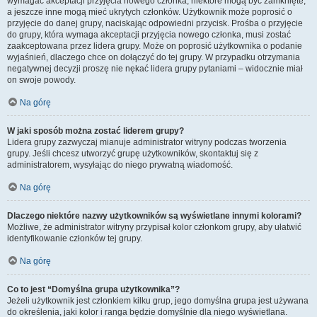
wymagać akceptacji przyjęcia nowego członka, niektóre mogą być zamknięte,
a jeszcze inne mogą mieć ukrytych członków. Użytkownik może poprosić o
przyjęcie do danej grupy, naciskając odpowiedni przycisk. Prośba o przyjęcie
do grupy, która wymaga akceptacji przyjęcia nowego członka, musi zostać
zaakceptowana przez lidera grupy. Może on poprosić użytkownika o podanie
wyjaśnień, dlaczego chce on dołączyć do tej grupy. W przypadku otrzymania
negatywnej decyzji proszę nie nękać lidera grupy pytaniami – widocznie miał
on swoje powody.
Na górę
W jaki sposób można zostać liderem grupy?
Lidera grupy zazwyczaj mianuje administrator witryny podczas tworzenia
grupy. Jeśli chcesz utworzyć grupę użytkowników, skontaktuj się z
administratorem, wysyłając do niego prywatną wiadomość.
Na górę
Dlaczego niektóre nazwy użytkowników są wyświetlane innymi kolorami?
Możliwe, że administrator witryny przypisał kolor członkom grupy, aby ułatwić
identyfikowanie członków tej grupy.
Na górę
Co to jest “Domyślna grupa użytkownika”?
Jeżeli użytkownik jest członkiem kilku grup, jego domyślna grupa jest używana
do określenia, jaki kolor i ranga będzie domyślnie dla niego wyświetlana.