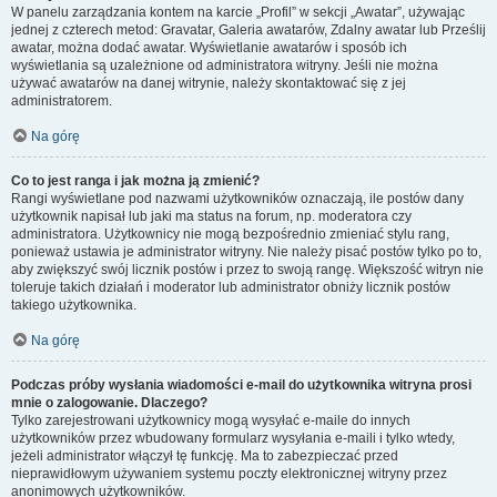
W panelu zarządzania kontem na karcie „Profil” w sekcji „Awatar”, używając
jednej z czterech metod: Gravatar, Galeria awatarów, Zdalny awatar lub Prześlij
awatar, można dodać awatar. Wyświetlanie awatarów i sposób ich
wyświetlania są uzależnione od administratora witryny. Jeśli nie można
używać awatarów na danej witrynie, należy skontaktować się z jej
administratorem.
Na górę
Co to jest ranga i jak można ją zmienić?
Rangi wyświetlane pod nazwami użytkowników oznaczają, ile postów dany
użytkownik napisał lub jaki ma status na forum, np. moderatora czy
administratora. Użytkownicy nie mogą bezpośrednio zmieniać stylu rang,
ponieważ ustawia je administrator witryny. Nie należy pisać postów tylko po to,
aby zwiększyć swój licznik postów i przez to swoją rangę. Większość witryn nie
toleruje takich działań i moderator lub administrator obniży licznik postów
takiego użytkownika.
Na górę
Podczas próby wysłania wiadomości e-mail do użytkownika witryna prosi
mnie o zalogowanie. Dlaczego?
Tylko zarejestrowani użytkownicy mogą wysyłać e-maile do innych
użytkowników przez wbudowany formularz wysyłania e-maili i tylko wtedy,
jeżeli administrator włączył tę funkcję. Ma to zabezpieczać przed
nieprawidłowym używaniem systemu poczty elektronicznej witryny przez
anonimowych użytkowników.