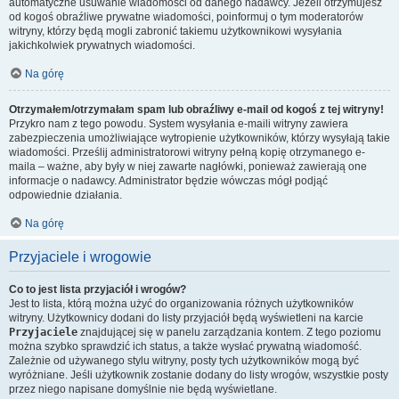
automatyczne usuwanie wiadomości od danego nadawcy. Jeżeli otrzymujesz
od kogoś obraźliwe prywatne wiadomości, poinformuj o tym moderatorów
witryny, którzy będą mogli zabronić takiemu użytkownikowi wysyłania
jakichkolwiek prywatnych wiadomości.
Na górę
Otrzymałem/otrzymałam spam lub obraźliwy e-mail od kogoś z tej witryny!
Przykro nam z tego powodu. System wysyłania e-maili witryny zawiera
zabezpieczenia umożliwiające wytropienie użytkowników, którzy wysyłają takie
wiadomości. Prześlij administratorowi witryny pełną kopię otrzymanego e-
maila – ważne, aby były w niej zawarte nagłówki, ponieważ zawierają one
informacje o nadawcy. Administrator będzie wówczas mógł podjąć
odpowiednie działania.
Na górę
Przyjaciele i wrogowie
Co to jest lista przyjaciół i wrogów?
Jest to lista, którą można użyć do organizowania różnych użytkowników
witryny. Użytkownicy dodani do listy przyjaciół będą wyświetleni na karcie
Przyjaciele
znajdującej się w panelu zarządzania kontem. Z tego poziomu
można szybko sprawdzić ich status, a także wysłać prywatną wiadomość.
Zależnie od używanego stylu witryny, posty tych użytkowników mogą być
wyróżniane. Jeśli użytkownik zostanie dodany do listy wrogów, wszystkie posty
przez niego napisane domyślnie nie będą wyświetlane.