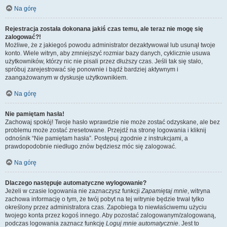
Na górę
Rejestracja została dokonana jakiś czas temu, ale teraz nie mogę się
zalogować?!
Możliwe, że z jakiegoś powodu administrator dezaktywował lub usunął twoje
konto. Wiele witryn, aby zmniejszyć rozmiar bazy danych, cyklicznie usuwa
użytkowników, którzy nic nie pisali przez dłuższy czas. Jeśli tak się stało,
spróbuj zarejestrować się ponownie i bądź bardziej aktywnym i
zaangażowanym w dyskusje użytkownikiem.
Na górę
Nie pamiętam hasła!
Zachowaj spokój! Twoje hasło wprawdzie nie może zostać odzyskane, ale bez
problemu może zostać zresetowane. Przejdź na stronę logowania i kliknij
odnośnik “Nie pamiętam hasła”. Postępuj zgodnie z instrukcjami, a
prawdopodobnie niedługo znów będziesz móc się zalogować.
Na górę
Dlaczego następuje automatyczne wylogowanie?
Jeżeli w czasie logowania nie zaznaczysz funkcji
Zapamiętaj mnie
, witryna
zachowa informację o tym, że twój pobyt na tej witrynie będzie trwał tylko
określony przez administratora czas. Zapobiega to niewłaściwemu użyciu
twojego konta przez kogoś innego. Aby pozostać zalogowanym/zalogowaną,
podczas logowania zaznacz funkcję
Loguj mnie automatycznie
. Jest to