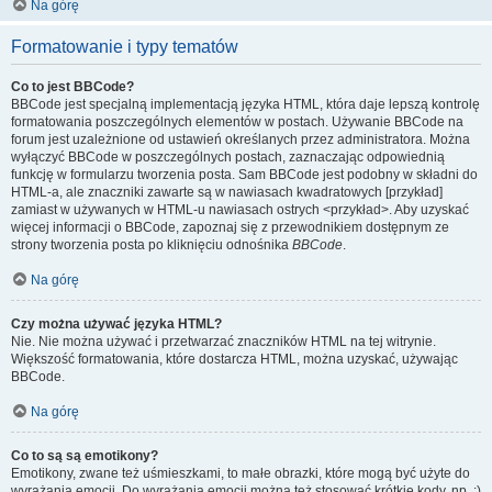
Na górę
Formatowanie i typy tematów
Co to jest BBCode?
BBCode jest specjalną implementacją języka HTML, która daje lepszą kontrolę
formatowania poszczególnych elementów w postach. Używanie BBCode na
forum jest uzależnione od ustawień określanych przez administratora. Można
wyłączyć BBCode w poszczególnych postach, zaznaczając odpowiednią
funkcję w formularzu tworzenia posta. Sam BBCode jest podobny w składni do
HTML-a, ale znaczniki zawarte są w nawiasach kwadratowych [przykład]
zamiast w używanych w HTML-u nawiasach ostrych <przykład>. Aby uzyskać
więcej informacji o BBCode, zapoznaj się z przewodnikiem dostępnym ze
strony tworzenia posta po kliknięciu odnośnika
BBCode
.
Na górę
Czy można używać języka HTML?
Nie. Nie można używać i przetwarzać znaczników HTML na tej witrynie.
Większość formatowania, które dostarcza HTML, można uzyskać, używając
BBCode.
Na górę
Co to są są emotikony?
Emotikony, zwane też uśmieszkami, to małe obrazki, które mogą być użyte do
wyrażania emocji. Do wyrażania emocji można też stosować krótkie kody, np. :)