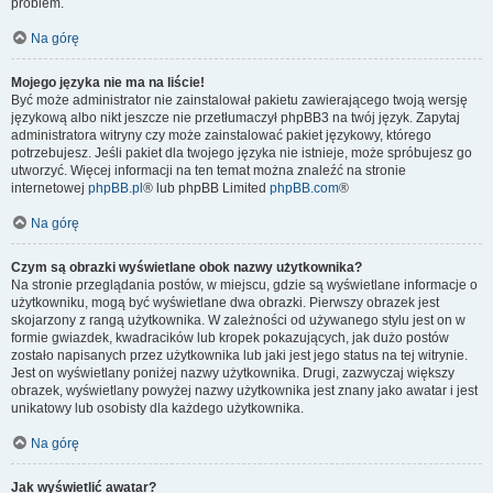
problem.
Na górę
Mojego języka nie ma na liście!
Być może administrator nie zainstalował pakietu zawierającego twoją wersję
językową albo nikt jeszcze nie przetłumaczył phpBB3 na twój język. Zapytaj
administratora witryny czy może zainstalować pakiet językowy, którego
potrzebujesz. Jeśli pakiet dla twojego języka nie istnieje, może spróbujesz go
utworzyć. Więcej informacji na ten temat można znaleźć na stronie
internetowej
phpBB.pl
® lub phpBB Limited
phpBB.com
®
Na górę
Czym są obrazki wyświetlane obok nazwy użytkownika?
Na stronie przeglądania postów, w miejscu, gdzie są wyświetlane informacje o
użytkowniku, mogą być wyświetlane dwa obrazki. Pierwszy obrazek jest
skojarzony z rangą użytkownika. W zależności od używanego stylu jest on w
formie gwiazdek, kwadracików lub kropek pokazujących, jak dużo postów
zostało napisanych przez użytkownika lub jaki jest jego status na tej witrynie.
Jest on wyświetlany poniżej nazwy użytkownika. Drugi, zazwyczaj większy
obrazek, wyświetlany powyżej nazwy użytkownika jest znany jako awatar i jest
unikatowy lub osobisty dla każdego użytkownika.
Na górę
Jak wyświetlić awatar?