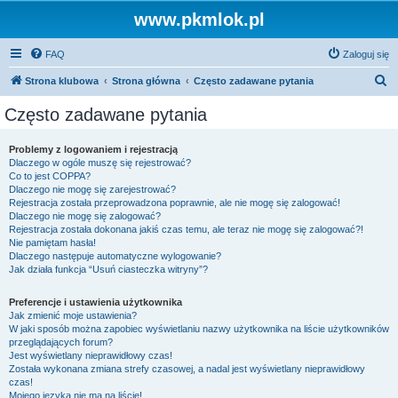
www.pkmlok.pl
FAQ
Zaloguj się
S
Strona klubowa
Strona główna
Często zadawane pytania
z
Często zadawane pytania
u
k
Problemy z logowaniem i rejestracją
Dlaczego w ogóle muszę się rejestrować?
a
Co to jest COPPA?
j
Dlaczego nie mogę się zarejestrować?
Rejestracja została przeprowadzona poprawnie, ale nie mogę się zalogować!
Dlaczego nie mogę się zalogować?
Rejestracja została dokonana jakiś czas temu, ale teraz nie mogę się zalogować?!
Nie pamiętam hasła!
Dlaczego następuje automatyczne wylogowanie?
Jak działa funkcja “Usuń ciasteczka witryny”?
Preferencje i ustawienia użytkownika
Jak zmienić moje ustawienia?
W jaki sposób można zapobiec wyświetlaniu nazwy użytkownika na liście użytkowników
przeglądających forum?
Jest wyświetlany nieprawidłowy czas!
Została wykonana zmiana strefy czasowej, a nadal jest wyświetlany nieprawidłowy
czas!
Mojego języka nie ma na liście!