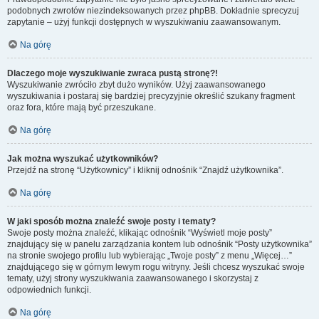
podobnych zwrotów niezindeksowanych przez phpBB. Dokładnie sprecyzuj
zapytanie – użyj funkcji dostępnych w wyszukiwaniu zaawansowanym.
Na górę
Dlaczego moje wyszukiwanie zwraca pustą stronę?!
Wyszukiwanie zwróciło zbyt dużo wyników. Użyj zaawansowanego
wyszukiwania i postaraj się bardziej precyzyjnie określić szukany fragment
oraz fora, które mają być przeszukane.
Na górę
Jak można wyszukać użytkowników?
Przejdź na stronę “Użytkownicy” i kliknij odnośnik “Znajdź użytkownika”.
Na górę
W jaki sposób można znaleźć swoje posty i tematy?
Swoje posty można znaleźć, klikając odnośnik “Wyświetl moje posty”
znajdujący się w panelu zarządzania kontem lub odnośnik “Posty użytkownika”
na stronie swojego profilu lub wybierając „Twoje posty” z menu „Więcej…”
znajdującego się w górnym lewym rogu witryny. Jeśli chcesz wyszukać swoje
tematy, użyj strony wyszukiwania zaawansowanego i skorzystaj z
odpowiednich funkcji.
Na górę