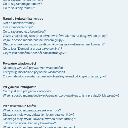
Co to są zamknięte tematy?
Co to są ikony tematu?
Rangi użytkownika i grupy
Kim są administratorzy?
Kim są moderatorzy?
Co to są grupy użytkowników?
Gdzie znajduje się spis grup użytkowników i jak można dołączyć do grupy?
W jaki sposób można zostać liderem grupy?
Dlaczego niektóre nazwy użytkowników są wyświetlane innymi kolorami?
Co to jest “Domyślna grupa użytkownika”?
Czym jest odnośnik “Zespół administracyjny”?
Prywatne wiadomości
Nie mogę wysyłać prywatnych wiadomości!
Otrzymuję niechciane prywatne wiadomości!
Otrzymałem/otrzymałam spam lub obraźliwy e-mail od kogoś z tej witryny!
Przyjaciele i wrogowie
Co to jest lista przyjaciół i wrogów?
W jaki sposób można dodawać/usuwać użytkowników z listy przyjaciół lub wrogów?
Przeszukiwanie forów
W jaki sposób można przeszukiwać fora?
Dlaczego moje wyszukiwanie nie zwraca wyników?
Dlaczego moje wyszukiwanie zwraca pustą stronę?!
Jak można wyszukać użytkowników?
W jaki sposób można znaleźć swoje posty i tematy?