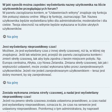
W jaki sposób można zapobiec wyświetlaniu nazwy użytkownika na liście
użytkowników przeglądających forum?
W panelu zarządzania kontem, w “Ustawieniach witryny” znajduje się funkcja
Nie pokazuj statusu online
. Włącz tę funkcję, zaznaczając
Tak
. Nazwa
użytkownika będzie wyświetlana tylko dla administratorów, moderatorów i dla
ciebie. Twoja obecność na witrynie będzie wykazana w liczbie ukrytych
użytkowników.
Na górę
Jest wyświetlany nieprawidłowy czas!
Możliwe, że jest wyświetlany czas z innej strefy czasowej, niż ta, w której się
znajdujesz. Jeśli tak właśnie jest, przejdź do panelu zarządzania kontem i
zmień strefę czasową, tak aby była zgodna z twoim miejscem pobytu. Np.
Europa centralna, Afryka, czy Nowa Zelandia. Zmiana strefy czasowej, tak jak i
większości ustawień, może zostać wykonana tylko przez zarejestrowanych
użytkowników. Jeżeli nie jesteś zarejestrowanym użytkownikiem – teraz jest
dobry moment, by się zarejestrować.
Na górę
Została wykonana zmiana strefy czasowej, a nadal jest wyświetlany
nieprawidłowy czas!
Jeżeli na pewno strefa czasowa została ustawiona prawidłowo, a czas nadal
jest wyświetlany nieprawidłowo, oznacza to, że czas na serwerze jest
ustawiony nieprawidłowo. Poinformuj o tym administratora, by naprawił