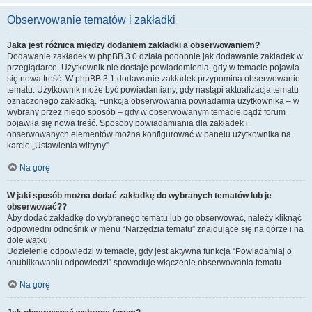
Obserwowanie tematów i zakładki
Jaka jest różnica między dodaniem zakładki a obserwowaniem?
Dodawanie zakładek w phpBB 3.0 działa podobnie jak dodawanie zakładek w
przeglądarce. Użytkownik nie dostaje powiadomienia, gdy w temacie pojawia
się nowa treść. W phpBB 3.1 dodawanie zakładek przypomina obserwowanie
tematu. Użytkownik może być powiadamiany, gdy nastąpi aktualizacja tematu
oznaczonego zakładką. Funkcja obserwowania powiadamia użytkownika – w
wybrany przez niego sposób – gdy w obserwowanym temacie bądź forum
pojawiła się nowa treść. Sposoby powiadamiania dla zakładek i
obserwowanych elementów można konfigurować w panelu użytkownika na
karcie „Ustawienia witryny”.
Na górę
W jaki sposób można dodać zakładkę do wybranych tematów lub je
obserwować??
Aby dodać zakładkę do wybranego tematu lub go obserwować, należy kliknąć
odpowiedni odnośnik w menu “Narzędzia tematu” znajdujące się na górze i na
dole wątku.
Udzielenie odpowiedzi w temacie, gdy jest aktywna funkcja “Powiadamiaj o
opublikowaniu odpowiedzi” spowoduje włączenie obserwowania tematu.
Na górę