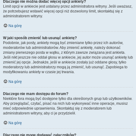
Dlaczego nie można dodać więcej opcji ankiety?
Limit opcji w ankiecie jest ustalany przez administratora witryny. Jeśli uważasz,
że potrzebujesz wstawić więcej opcji niż dozwolony limit, skontaktuj się z
administratorem witryny.
Na górę
W jaki sposób zmienić lub usunąć ankietę?
Podobnie, jak posty, ankiety mogą być zmieniane tylko przez ich autorów,
moderatorów lub administratorów. Aby zmienić ankietę, należy dokonać
zmiany pierwszego posta w wątku, z którym zawsze związana jest ankieta.
Jeśli nikt jeszcze nie oddał głosu w ankiecie, jej autor może usunąć ankietę lub
zmienić jej opcje. Jednakże, jeśli w ankiecie zostały już oddane głosy, tylko
moderatorzy lub administratorzy mogą ją zmienić, lub usunąć. Zapobiega to
modyfikowaniu ankiety w czasie jej trwania.
Na górę
Dlaczego nie mam dostępu do forum?
Niektóre fora mogą być dostępne tylko dla określonych grup lub użytkowników.
Aby przeglądać, czytać, pisać na nich lub wykonywać inne operacje, musisz
mieć odpowiednie uprawnienia. Skontaktuj się z moderatorem lub
administratorem witryny, aby ci je przydzielił.
Na górę
Dlaczego nie mogę dodawać załączników?