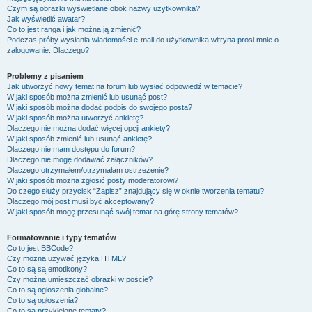
Czym są obrazki wyświetlane obok nazwy użytkownika?
Jak wyświetlić awatar?
Co to jest ranga i jak można ją zmienić?
Podczas próby wysłania wiadomości e-mail do użytkownika witryna prosi mnie o
zalogowanie. Dlaczego?
Problemy z pisaniem
Jak utworzyć nowy temat na forum lub wysłać odpowiedź w temacie?
W jaki sposób można zmienić lub usunąć post?
W jaki sposób można dodać podpis do swojego posta?
W jaki sposób można utworzyć ankietę?
Dlaczego nie można dodać więcej opcji ankiety?
W jaki sposób zmienić lub usunąć ankietę?
Dlaczego nie mam dostępu do forum?
Dlaczego nie mogę dodawać załączników?
Dlaczego otrzymałem/otrzymałam ostrzeżenie?
W jaki sposób można zgłosić posty moderatorowi?
Do czego służy przycisk “Zapisz” znajdujący się w oknie tworzenia tematu?
Dlaczego mój post musi być akceptowany?
W jaki sposób mogę przesunąć swój temat na górę strony tematów?
Formatowanie i typy tematów
Co to jest BBCode?
Czy można używać języka HTML?
Co to są są emotikony?
Czy można umieszczać obrazki w poście?
Co to są ogłoszenia globalne?
Co to są ogłoszenia?
Co to są przyklejone tematy?