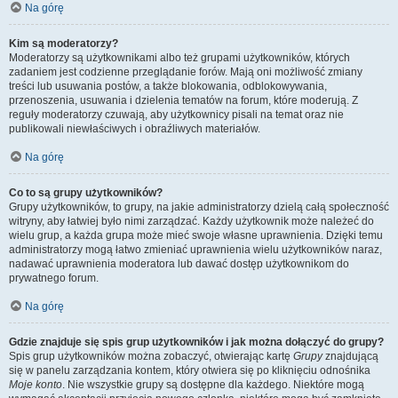
Na górę
Kim są moderatorzy?
Moderatorzy są użytkownikami albo też grupami użytkowników, których
zadaniem jest codzienne przeglądanie forów. Mają oni możliwość zmiany
treści lub usuwania postów, a także blokowania, odblokowywania,
przenoszenia, usuwania i dzielenia tematów na forum, które moderują. Z
reguły moderatorzy czuwają, aby użytkownicy pisali na temat oraz nie
publikowali niewłaściwych i obraźliwych materiałów.
Na górę
Co to są grupy użytkowników?
Grupy użytkowników, to grupy, na jakie administratorzy dzielą całą społeczność
witryny, aby łatwiej było nimi zarządzać. Każdy użytkownik może należeć do
wielu grup, a każda grupa może mieć swoje własne uprawnienia. Dzięki temu
administratorzy mogą łatwo zmieniać uprawnienia wielu użytkowników naraz,
nadawać uprawnienia moderatora lub dawać dostęp użytkownikom do
prywatnego forum.
Na górę
Gdzie znajduje się spis grup użytkowników i jak można dołączyć do grupy?
Spis grup użytkowników można zobaczyć, otwierając kartę
Grupy
znajdującą
się w panelu zarządzania kontem, który otwiera się po kliknięciu odnośnika
Moje konto
. Nie wszystkie grupy są dostępne dla każdego. Niektóre mogą