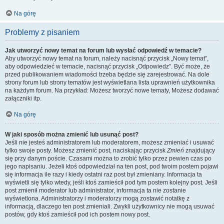
Na górę
Problemy z pisaniem
Jak utworzyć nowy temat na forum lub wysłać odpowiedź w temacie?
Aby utworzyć nowy temat na forum, należy nacisnąć przycisk „Nowy temat”,
aby odpowiedzieć w temacie, nacisnąć przycisk „Odpowiedz”. Być może, że
przed publikowaniem wiadomości trzeba będzie się zarejestrować. Na dole
strony forum lub strony tematów jest wyświetlana lista uprawnień użytkownika
na każdym forum. Na przykład: Możesz tworzyć nowe tematy, Możesz dodawać
załączniki itp.
Na górę
W jaki sposób można zmienić lub usunąć post?
Jeśli nie jesteś administratorem lub moderatorem, możesz zmieniać i usuwać
tylko swoje posty. Możesz zmienić post, naciskając przycisk
Zmień
znajdujący
się przy danym poście. Czasami można to zrobić tylko przez pewien czas po
jego napisaniu. Jeżeli ktoś odpowiedział na ten post, pod twoim postem pojawi
się informacja ile razy i kiedy ostatni raz post był zmieniany. Informacja ta
wyświetli się tylko wtedy, jeśli ktoś zamieścił pod tym postem kolejny post. Jeśli
post zmienił moderator lub administrator, informacja ta nie zostanie
wyświetlona. Administratorzy i moderatorzy mogą zostawić notatkę z
informacją, dlaczego ten post zmieniali. Zwykli użytkownicy nie mogą usuwać
postów, gdy ktoś zamieścił pod ich postem nowy post.