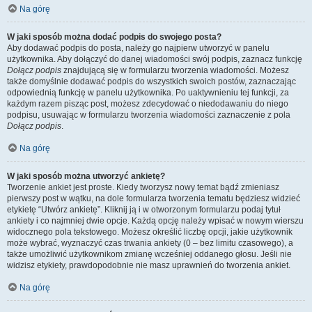
Na górę
W jaki sposób można dodać podpis do swojego posta?
Aby dodawać podpis do posta, należy go najpierw utworzyć w panelu
użytkownika. Aby dołączyć do danej wiadomości swój podpis, zaznacz funkcję
Dołącz podpis
znajdującą się w formularzu tworzenia wiadomości. Możesz
także domyślnie dodawać podpis do wszystkich swoich postów, zaznaczając
odpowiednią funkcję w panelu użytkownika. Po uaktywnieniu tej funkcji, za
każdym razem pisząc post, możesz zdecydować o niedodawaniu do niego
podpisu, usuwając w formularzu tworzenia wiadomości zaznaczenie z pola
Dołącz podpis
.
Na górę
W jaki sposób można utworzyć ankietę?
Tworzenie ankiet jest proste. Kiedy tworzysz nowy temat bądź zmieniasz
pierwszy post w wątku, na dole formularza tworzenia tematu będziesz widzieć
etykietę “Utwórz ankietę”. Kliknij ją i w otworzonym formularzu podaj tytuł
ankiety i co najmniej dwie opcje. Każdą opcję należy wpisać w nowym wierszu
widocznego pola tekstowego. Możesz określić liczbę opcji, jakie użytkownik
może wybrać, wyznaczyć czas trwania ankiety (0 – bez limitu czasowego), a
także umożliwić użytkownikom zmianę wcześniej oddanego głosu. Jeśli nie
widzisz etykiety, prawdopodobnie nie masz uprawnień do tworzenia ankiet.
Na górę