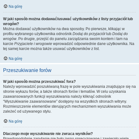
Na górę
W jaki sposób można dodawać/usuwać użytkowników z listy przyjaciół lub
wrogów?
Można dodawać użytkowników na dwa sposoby. Po pierwsze, klikając w
profilu wybranego użytkownika odnośnik
Dodaj do przyjaciół
lub
Dodaj do
wrogów
. Po drugie, przejść do panelu zarządzania swoim kontem i tam na
karcie
Przyjaciele i wrogowie
wprowadzić odpowiednie dane użytkownika. Na
tej samej karcie można także usuwać użytkowników z list.
Na górę
Przeszukiwanie forów
W jaki sposób można przeszukiwać fora?
Należy wprowadzić poszukiwaną frazę w pole wyszukiwania znajdujące się na
stronie wykazu forów, a także stronach forów i tematów. W celu uzyskania
zaawansowanych funkcji wyszukiwania należy kliknąć odnośnik
“Wyszukiwanie zaawansowane” dostępny na wszystkich stronach witryny.
Rozmieszczenie elementów sterujących mechanizmem wyszukiwania może
zależeć od używanego stylu.
Na górę
Dlaczego moje wyszukiwanie nie zwraca wyników?
Prawdopodobnie zapytanie nie było jasno sprecyzowane i zawierało wiele