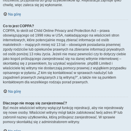
możliwość przypisania do grup użytkowników itp. Rejestracja zajmuje tylko
chwilę, więc zaleca się jej wykonanie.
Na górę
Co to jest COPPA?
COPPA, to skrót od Child Online Privacy and Protection Act – prawa
obowiązującego od 1998 roku w USA, nakładającego na właścicieli stron
internetowych, które potencjalnie mogą zbierać informacje od osób
małoletnich – mających mniej niż 13 lat – obowiązek posiadania pisemnej
zgody rodziców lub opiekunów prawnych na zbieranie informacji prywatnych
od osób poniżej 13 roku życia. Jeżeli nie masz pewności czy to dotyczy ciebie
jako kogoś próbującego zarejestrować się na danej witrynie internetowej –
skontaktuj się z prawnikiem, by uzyskać wyjaśnienie. phpBB Limited i
właściciele tej witryny nie dostarczają pomocy prawnej z wyjątkiem przypadku
opisanego w pytaniu „Z kim się kontaktować w sprawach nadużyć lub
zagadnień prawnych związanych z tą witryną?”, a także nie są punktem
kontaktowym dla wszelkiego rodzaju porad prawnych.
Na górę
Dlaczego nie mogę się zarejestrować?
Być może właściciel witryny wyłączył funkcję rejestracji, aby nie rejestrowały
się nowe osoby. Właściciel witryny mógł także zablokować twój adres IP lub
zabronił nazwy użytkownika, którą próbujesz zarejestrować. W sprawie
pomocy skontaktuj się z administratorem witryny.