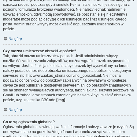
oznacza radość, podczas gdy :( smutek. Pełna lista emotikon jest dostępna z
poziomu formularza tworzenia wiadomości. Nie należy jednak nadmiernie
używać emotikon, gdyż mogą spowodować, że post stanie się nieczytelny i
moderator może podjąć decyzję o ich usunięciu bądź też usunięciu całego
posta. Administrator witryny może określić dopuszczalny limit emotikon w
poście.
Na górę
Czy można umieszczać obrazki w poście?
Tak, obrazki można umieszczać w postach. Jeśli administrator włączył
możliwość zamieszczania załączników, można wgrać obrazek bezpośrednio
na witrynę. Jeśli ta funkcja nie działa, aby obrazek był wyświetlany na forum,
należy podać odnośnik do obrazka umieszczonego na publicznie dostępnym
serwerze, np. http://www.jakas_strona.com/moj_obrazek.gif. Nie można
podawać odnośników do obrazków zapisanych na prywatnym komputerze,
chyba że jest publicznie dostępnym serwerem ani do obrazków znajdujących
się na stronach wymagających autoryzacji, takich jak, np. skrzynki pocztowe na
Gmail lub Yahoo! oraz stronach chronionych hasłem. Aby umieścić obrazek w
poście, użyj znacznika BBCode
[img]
.
Na górę
Co to są ogłoszenia globalne?
Ogłoszenia globalne zawierają ważne informacje i należy zawsze je czytać. Są
one wyświetlane na górze każdego forum i w panelu zarządzania kontem
użytkownika. Uprawnienia zamieszczania ogłoszeń globalnych są nadawane