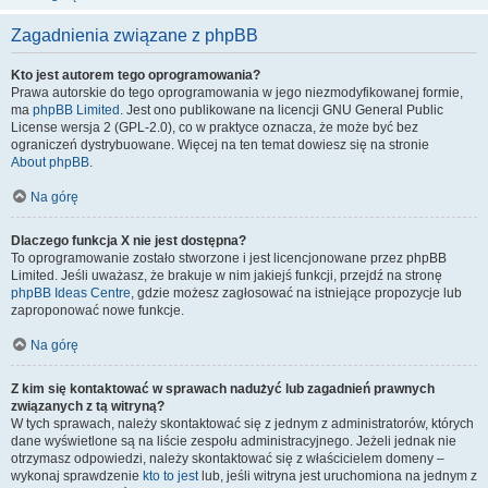
Zagadnienia związane z phpBB
Kto jest autorem tego oprogramowania?
Prawa autorskie do tego oprogramowania w jego niezmodyfikowanej formie,
ma
phpBB Limited
. Jest ono publikowane na licencji GNU General Public
License wersja 2 (GPL-2.0), co w praktyce oznacza, że może być bez
ograniczeń dystrybuowane. Więcej na ten temat dowiesz się na stronie
About phpBB
.
Na górę
Dlaczego funkcja X nie jest dostępna?
To oprogramowanie zostało stworzone i jest licencjonowane przez phpBB
Limited. Jeśli uważasz, że brakuje w nim jakiejś funkcji, przejdź na stronę
phpBB Ideas Centre
, gdzie możesz zagłosować na istniejące propozycje lub
zaproponować nowe funkcje.
Na górę
Z kim się kontaktować w sprawach nadużyć lub zagadnień prawnych
związanych z tą witryną?
W tych sprawach, należy skontaktować się z jednym z administratorów, których
dane wyświetlone są na liście zespołu administracyjnego. Jeżeli jednak nie
otrzymasz odpowiedzi, należy skontaktować się z właścicielem domeny –
wykonaj sprawdzenie
kto to jest
lub, jeśli witryna jest uruchomiona na jednym z