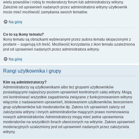
wielu powodów i robią to moderatorzy forum lub administratorzy witryny.
Zależnie od uprawnień nadanych przez administratora witryny użytkownik
może mieć możliwość zamykania swoich tematów.
Na górę
Co to są ikony tematu?
Ikony tematu są obrazkami wybieranymi przez autora tematu skojarzonymi z
postami – sugerują ich treść. Możliwość korzystania z ikon tematu uzależniona
jest od uprawnień nadanych przez administratora witryny.
Na górę
Rangi użytkownika i grupy
Kim są administratorzy?
Administratorzy są użytkownikami albo też grupami użytkowników
posiadającymi najwyższy poziom uprawnień kontrolnych całej witryny. Mogą
oni kontrolować wszystkie zagadnienia związane z funkcjonowaniem witryny
włącznie z nadawaniem uprawnień, blokowaniem użytkowników, tworzeniem
grup użytkowników lub moderatorów itp. Zakres ich uprawnień zależy od
założyciela witryny i innych administratorów mających prawo nominowania
nowych administratorów. Administratorzy mogą mieć pełne uprawnienia
moderatorów na wszystkich forach utworzonych na witrynie. Zakres uprawnień
moderacyjnych uzależniony jest od uprawnień nadanych przez założyciela
witryny.