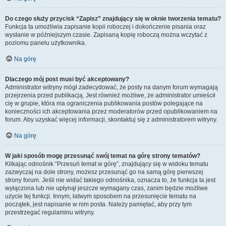
Do czego służy przycisk “Zapisz” znajdujący się w oknie tworzenia tematu?
Funkcja ta umożliwia zapisanie kopii roboczej i dokończenie pisania oraz
wysłanie w późniejszym czasie. Zapisaną kopię roboczą można wczytać z
poziomu panelu użytkownika.
Na górę
Dlaczego mój post musi być akceptowany?
Administrator witryny mógł zadecydować, że posty na danym forum wymagają
przejrzenia przed publikacją. Jest również możliwe, że administrator umieścił
cię w grupie, która ma ograniczenia publikowania postów polegające na
konieczności ich akceptowania przez moderatorów przed opublikowaniem na
forum. Aby uzyskać więcej informacji, skontaktuj się z administratorem witryny.
Na górę
W jaki sposób mogę przesunąć swój temat na górę strony tematów?
Klikając odnośnik “Przesuń temat w górę”, znajdujący się w widoku tematu
zazwyczaj na dole strony, możesz przesunąć go na samą górę pierwszej
strony forum. Jeśli nie widać takiego odnośnika, oznacza to, że funkcja ta jest
wyłączona lub nie upłynął jeszcze wymagany czas, zanim będzie możliwe
użycie tej funkcji. Innym, łatwym sposobem na przesunięcie tematu na
początek, jest napisanie w nim posta. Należy pamiętać, aby przy tym
przestrzegać regulaminu witryny.