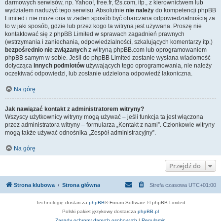
darmowych serwisów, np. Yahoo!, free.fr, f2s.com, itp., z kierownictwem lub
wydziałem nadużyć tego serwisu. Absolutnie
nie należy
do kompetencji phpBB
Limited i nie może ona w żaden sposób być obarczana odpowiedzialnością za
to w jaki sposób, gdzie lub przez kogo ta witryna jest używana. Proszę nie
kontaktować się z phpBB Limited w sprawach zagadnień prawnych
(wstrzymania i zaniechania, odpowiedzialności, szkalujących komentarzy itp.)
bezpośrednio nie związanych
z witryną phpBB.com lub oprogramowaniem
phpBB samym w sobie. Jeśli do phpBB Limited zostanie wysłana wiadomość
dotycząca
innych podmiotów
używających tego oprogramowania, nie należy
oczekiwać odpowiedzi, lub zostanie udzielona odpowiedź lakoniczna.
Na górę
Jak nawiązać kontakt z administratorem witryny?
Wszyscy użytkownicy witryny mogą używać – jeśli funkcja ta jest włączona
przez administratora witryny – formularza „Kontakt z nami”. Członkowie witryny
mogą także używać odnośnika „Zespół administracyjny”.
Na górę
Przejdź do
Strona klubowa
Strona główna
Strefa czasowa
UTC+01:00
Technologię dostarcza
phpBB
® Forum Software © phpBB Limited
Polski pakiet językowy dostarcza
phpBB.pl
Zasady ochrony danych osobowych
|
Regulamin