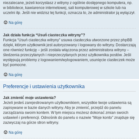
niezalecane, jeżeli korzystasz z witryny z ogólnie dostępnego komputera, np.
w bibliotece, kawiarence internetowej, sali komputerowej w szkole lub na
uczelni itp. Jeśli nie widzisz tej funkcji, oznacza to, że administrator ją wyłączył.
Na górę
Jak działa funkcja “Usuń ciasteczka witryny”?
Funkcja “Usuń ciasteczka witryny” usuwa ciasteczka utworzone przez phpBB
dzięki, którym użytkownik jest autoryzowany i logowany do witryny. Dostarczają
one również funkcję – jeśli została włączona przez administratora witryny –
śledzenia przeczytanych i nieprzeczytanych przez użytkownika postów. Jeśli
występują problemy z logowaniem/wylogowaniem, usunięcie ciasteczek może
być pomocne.
Na górę
Preferencje i ustawienia użytkownika
Jak zmienić moje ustawienia?
Jeżeli jesteś zarejestrowanym użytkownikiem, wszystkie twoje ustawienia są
zapisywane w bazie danych witryny. Aby je zmienić, przejdź do panelu
zarządzania swoim kontem. W tym miejscu możesz dokonać zmian swoich
ustawień i preferencji. Odnośnik do panelu o nazwie “Moje konto” znajduje się
zazwyczaj na górze stron witryny.
Na górę