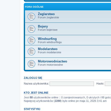
FORA OGÓLNE
Żeglarstwo
Forum żeglarskie
Bojery
Forum bojerowe
Windsurfing
Forum windsurfingu
Modelarstwo
Forum modelarskie
Motorowodniactwo
Forum motorowodne
ZALOGUJ SIĘ
Nazwa użytkownika:
Hasło:
KTO JEST ONLINE
Jest
88
użytkowników online :: 0 zarejestrowanych, 0 ukrytych i 88 gośc
Najwięcej użytkowników (
2288
) było online pn maja 11, 2026 3:41 am
STATYSTYKI