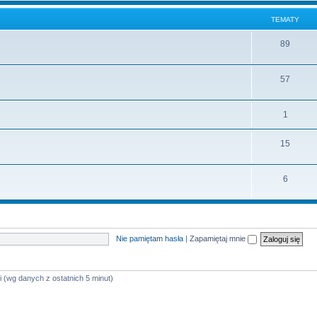
TEMATY
89
57
1
15
6
Nie pamiętam hasła
|
Zapamiętaj mnie
i (wg danych z ostatnich 5 minut)