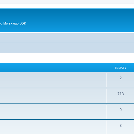
bu Morskiego LOK
TEMATY
2
713
0
3