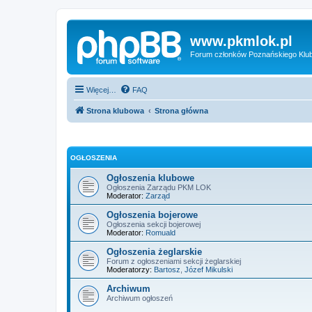
www.pkmlok.pl
Forum członków Poznańskiego Klu
Więcej…
FAQ
Strona klubowa
Strona główna
OGŁOSZENIA
Ogłoszenia klubowe
Ogłoszenia Zarządu PKM LOK
Moderator:
Zarząd
Ogłoszenia bojerowe
Ogłoszenia sekcji bojerowej
Moderator:
Romuald
Ogłoszenia żeglarskie
Forum z ogłoszeniami sekcji żeglarskiej
Moderatorzy:
Bartosz
,
Józef Mikulski
Archiwum
Archiwum ogłoszeń