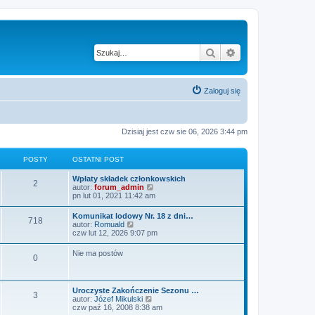
Szukaj
Wyszukiwanie z
Zaloguj się
Dzisiaj jest czw sie 06, 2026 3:44 pm
POSTY
OSTATNI POST
Wpłaty składek członkowskich
2
W
autor:
forum_admin
y
pn lut 01, 2021 11:42 am
ś
w
Komunikat lodowy Nr. 18 z dni…
718
i
W
autor:
Romuald
e
y
czw lut 12, 2026 9:07 pm
t
ś
l
w
Nie ma postów
n
0
i
a
e
j
t
n
l
o
Uroczyste Zakończenie Sezonu …
n
3
w
W
autor:
Józef Mikulski
a
s
y
czw paź 16, 2008 8:38 am
j
z