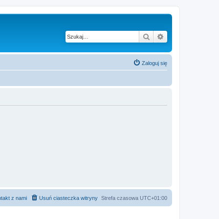
Szukaj
Wyszukiwanie z
Zaloguj się
takt z nami
Usuń ciasteczka witryny
Strefa czasowa
UTC+01:00