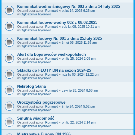
Komunikat wodno-śniegowy Nr. 003 z dnia 14 luty 2025
Ostatni post autor:
Romuald
«
pt lut 14, 2025 6:25 pm
w
Ogłoszenia bojerowe
Komunikat lodowo-wodny 002 z 08.02.2025
Ostatni post autor:
Romuald
«
sob lut 08, 2025 10:21 am
w
Ogłoszenia bojerowe
Komunikat lodowy Nr. 001 z dnia 25.luty 2025
Ostatni post autor:
Romuald
«
śr lut 05, 2025 11:58 am
w
Ogłoszenia bojerowe
Alert dla bojerowców wielkopolskich
Ostatni post autor:
Romuald
«
pn lis 25, 2024 2:08 pm
w
Ogłoszenia bojerowe
Składki do FLOTY DN na sezon 2024-25
Ostatni post autor:
Romuald
«
ndz lis 03, 2024 12:22 pm
w
Ogłoszenia bojerowe
Nekrolog Stana
Ostatni post autor:
Romuald
«
czw lip 25, 2024 8:58 am
w
Ogłoszenia bojerowe
Uroczystości pogrzebowe
Ostatni post autor:
Romuald
«
śr lip 24, 2024 5:52 pm
w
Ogłoszenia bojerowe
Smutna wiadomość
Ostatni post autor:
Romuald
«
pn lip 22, 2024 2:14 pm
w
Ogłoszenia bojerowe
Mistrzostwa Europy DN 1966