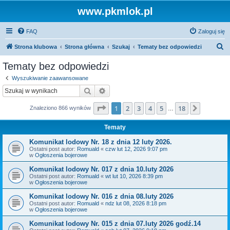
www.pkmlok.pl
FAQ
Zaloguj się
S
Strona klubowa
Strona główna
Szukaj
Tematy bez odpowiedzi
z
Tematy bez odpowiedzi
u
Wyszukiwanie zaawansowane
k
Szukaj
Wyszukiwanie zaawansowane
a
Strona
1
z
18
1
2
3
4
5
18
Następn
Znaleziono 866 wyników
j
…
Tematy
Komunikat lodowy Nr. 18 z dnia 12 luty 2026.
Ostatni post autor:
Romuald
«
czw lut 12, 2026 9:07 pm
w
Ogłoszenia bojerowe
Komunikat lodowy Nr. 017 z dnia 10.luty 2026
Ostatni post autor:
Romuald
«
wt lut 10, 2026 8:39 pm
w
Ogłoszenia bojerowe
Komunikat lodowy Nr. 016 z dnia 08.luty 2026
Ostatni post autor:
Romuald
«
ndz lut 08, 2026 8:18 pm
w
Ogłoszenia bojerowe
Komunikat lodowy Nr. 015 z dnia 07.luty 2026 godź.14