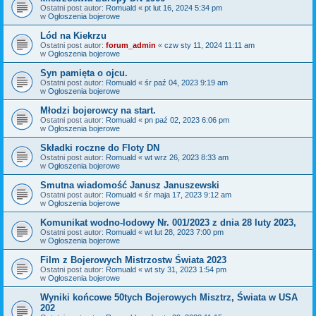
Ostatni post autor:
Romuald
«
pt lut 16, 2024 5:34 pm
w
Ogłoszenia bojerowe
Lód na Kiekrzu
Ostatni post autor:
forum_admin
«
czw sty 11, 2024 11:11 am
w
Ogłoszenia bojerowe
Syn pamięta o ojcu.
Ostatni post autor:
Romuald
«
śr paź 04, 2023 9:19 am
w
Ogłoszenia bojerowe
Młodzi bojerowcy na start.
Ostatni post autor:
Romuald
«
pn paź 02, 2023 6:06 pm
w
Ogłoszenia bojerowe
Składki roczne do Floty DN
Ostatni post autor:
Romuald
«
wt wrz 26, 2023 8:33 am
w
Ogłoszenia bojerowe
Smutna wiadomość Janusz Januszewski
Ostatni post autor:
Romuald
«
śr maja 17, 2023 9:12 am
w
Ogłoszenia bojerowe
Komunikat wodno-lodowy Nr. 001/2023 z dnia 28 luty 2023,
Ostatni post autor:
Romuald
«
wt lut 28, 2023 7:00 pm
w
Ogłoszenia bojerowe
Film z Bojerowych Mistrzostw Świata 2023
Ostatni post autor:
Romuald
«
wt sty 31, 2023 1:54 pm
w
Ogłoszenia bojerowe
Wyniki końcowe 50tych Bojerowych Misztrz, Świata w USA
202