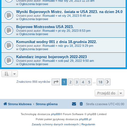
Ostatni post autor:
Romuald
«
ndz sty 29, 2023 11:15 am
w
Ogłoszenia bojerowe
Wyniki Bojerowych Mistrz. świata w USA 2023. na dzien 24.0
Ostatni post autor:
Romuald
«
wt sty 24, 2023 8:48 am
w
Ogłoszenia bojerowe
Bojerowe Mistrzostwa USA 2023.
Ostatni post autor:
Romuald
«
pt sty 20, 2023 8:53 pm
w
Ogłoszenia bojerowe
Komunikat wodny 001 z dnia 18.grudnia 2022.
Ostatni post autor:
Romuald
«
ndz gru 18, 2022 9:29 pm
w
Ogłoszenia bojerowe
Kalendarz imprez bojerowych 2022-2023
Ostatni post autor:
Romuald
«
sob paź 29, 2022 9:50 am
w
Ogłoszenia bojerowe
Strona
1
z
18
1
2
3
4
5
18
Następn
Znaleziono 866 wyników
…
Przejdź do
Strona klubowa
Strona główna
Strefa czasowa
UTC+01:00
Technologię dostarcza
phpBB
® Forum Software © phpBB Limited
Polski pakiet językowy dostarcza
phpBB.pl
Zasady ochrony danych osobowych
|
Regulamin