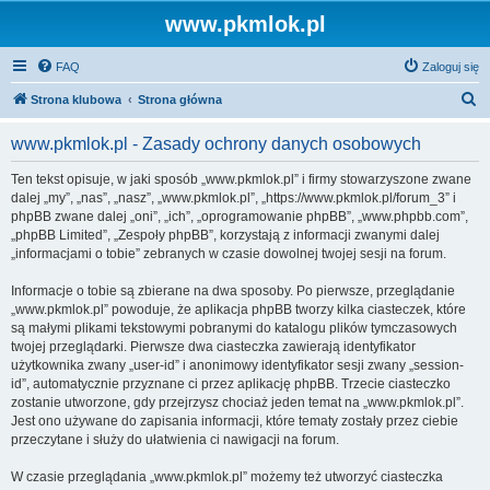
www.pkmlok.pl
FAQ
Zaloguj się
S
Strona klubowa
Strona główna
z
www.pkmlok.pl - Zasady ochrony danych osobowych
u
k
Ten tekst opisuje, w jaki sposób „www.pkmlok.pl” i firmy stowarzyszone zwane
dalej „my”, „nas”, „nasz”, „www.pkmlok.pl”, „https://www.pkmlok.pl/forum_3” i
a
phpBB zwane dalej „oni”, „ich”, „oprogramowanie phpBB”, „www.phpbb.com”,
j
„phpBB Limited”, „Zespoły phpBB”, korzystają z informacji zwanymi dalej
„informacjami o tobie” zebranych w czasie dowolnej twojej sesji na forum.
Informacje o tobie są zbierane na dwa sposoby. Po pierwsze, przeglądanie
„www.pkmlok.pl” powoduje, że aplikacja phpBB tworzy kilka ciasteczek, które
są małymi plikami tekstowymi pobranymi do katalogu plików tymczasowych
twojej przeglądarki. Pierwsze dwa ciasteczka zawierają identyfikator
użytkownika zwany „user-id” i anonimowy identyfikator sesji zwany „session-
id”, automatycznie przyznane ci przez aplikację phpBB. Trzecie ciasteczko
zostanie utworzone, gdy przejrzysz chociaż jeden temat na „www.pkmlok.pl”.
Jest ono używane do zapisania informacji, które tematy zostały przez ciebie
przeczytane i służy do ułatwienia ci nawigacji na forum.
W czasie przeglądania „www.pkmlok.pl” możemy też utworzyć ciasteczka