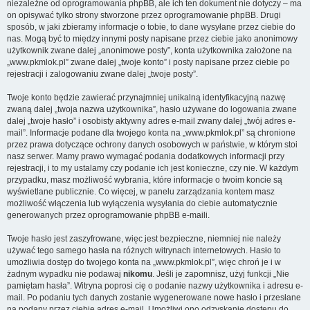
niezależne od oprogramowania phpBB, ale ich ten dokument nie dotyczy – ma
on opisywać tylko strony stworzone przez oprogramowanie phpBB. Drugi
sposób, w jaki zbieramy informacje o tobie, to dane wysyłane przez ciebie do
nas. Mogą być to między innymi posty napisane przez ciebie jako anonimowy
użytkownik zwane dalej „anonimowe posty”, konta użytkownika założone na
„www.pkmlok.pl” zwane dalej „twoje konto” i posty napisane przez ciebie po
rejestracji i zalogowaniu zwane dalej „twoje posty”.
Twoje konto będzie zawierać przynajmniej unikalną identyfikacyjną nazwę
zwaną dalej „twoja nazwa użytkownika”, hasło używane do logowania zwane
dalej „twoje hasło” i osobisty aktywny adres e-mail zwany dalej „twój adres e-
mail”. Informacje podane dla twojego konta na „www.pkmlok.pl” są chronione
przez prawa dotyczące ochrony danych osobowych w państwie, w którym stoi
nasz serwer. Mamy prawo wymagać podania dodatkowych informacji przy
rejestracji, i to my ustalamy czy podanie ich jest konieczne, czy nie. W każdym
przypadku, masz możliwość wybrania, które informacje o twoim koncie są
wyświetlane publicznie. Co więcej, w panelu zarządzania kontem masz
możliwość włączenia lub wyłączenia wysyłania do ciebie automatycznie
generowanych przez oprogramowanie phpBB e-maili.
Twoje hasło jest zaszyfrowane, więc jest bezpieczne, niemniej nie należy
używać tego samego hasła na różnych witrynach internetowych. Hasło to
umożliwia dostęp do twojego konta na „www.pkmlok.pl”, więc chroń je i w
żadnym wypadku nie podawaj
nikomu
. Jeśli je zapomnisz, użyj funkcji „Nie
pamiętam hasła”. Witryna poprosi cię o podanie nazwy użytkownika i adresu e-
mail. Po podaniu tych danych zostanie wygenerowane nowe hasło i przesłane
na podany przez ciebie adres e-mail. Umożliwi ono odzyskanie dostępu do