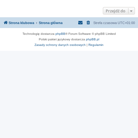
Przejdź do
Strona klubowa
Strona główna
Strefa czasowa
UTC+01:00
Technologię dostarcza
phpBB
® Forum Software © phpBB Limited
Polski pakiet językowy dostarcza
phpBB.pl
Zasady ochrony danych osobowych
|
Regulamin