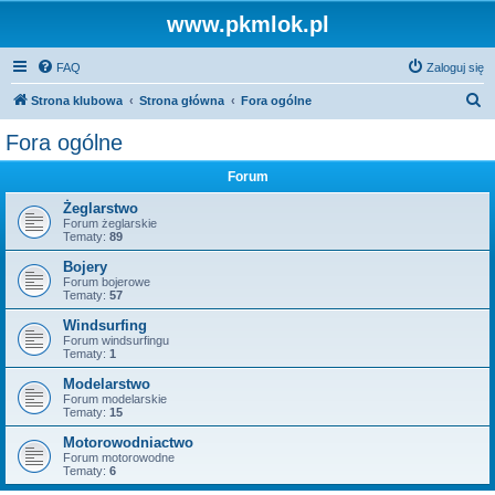
www.pkmlok.pl
FAQ
Zaloguj się
S
Strona klubowa
Strona główna
Fora ogólne
z
Fora ogólne
u
Forum
k
a
Żeglarstwo
Forum żeglarskie
j
Tematy:
89
Bojery
Forum bojerowe
Tematy:
57
Windsurfing
Forum windsurfingu
Tematy:
1
Modelarstwo
Forum modelarskie
Tematy:
15
Motorowodniactwo
Forum motorowodne
Tematy:
6