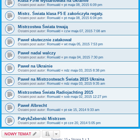
Klasa F5-M wystartowała na Ukrainie
Ostatni post autor:
Romuald
«
pt maja 08, 2015 6:09 pm
Mistrz. Świata klasa F5 E zakończyła regaty.
Ostatni post autor:
Romuald
«
pt maja 08, 2015 6:04 pm
Mistrzostwa Świata trwają
Ostatni post autor:
Romuald
«
czw maja 07, 2015 7:08 am
Paweł skutecznie zatakował
Ostatni post autor:
Romuald
«
wt maja 05, 2015 7:53 pm
Paweł nadal walczy
Ostatni post autor:
Romuald
«
pn maja 04, 2015 7:30 pm
Paweł na Ukrainie
Ostatni post autor:
Romuald
«
ndz maja 03, 2015 8:38 pm
Paweł na Mistrzostwach Świata 2015 Ukraina
Ostatni post autor:
Romuald
«
ndz maja 03, 2015 9:35 am
Mistrzostwa Świata Radiojachting 2015
Ostatni post autor:
Romuald
«
sob maja 02, 2015 12:27 pm
Paweł Albrecht
Ostatni post autor:
Romuald
«
pt sie 15, 2014 9:33 am
PatrykŻeberski Mistrzem
Ostatni post autor:
Romuald
«
pt cze 20, 2014 5:05 pm
NOWY TEMAT
Tematy: 15 • Strona
1
z
1