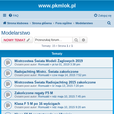
www.pkmlok.pl
FAQ
Zaloguj się
S
Strona klubowa
Strona główna
Fora ogólne
Modelarstwo
z
Modelarstwo
u
Szukaj
Wyszukiwanie z
NOWY TEMAT
k
Tematy: 15 • Strona
1
z
1
a
Tematy
j
Mistrzostwa Świata Modeli Żaglowych 2019
Ostatni post autor:
Romuald
«
pt lut 01, 2019 3:38 pm
Radojachting Mistrz. Świata zakończone
Ostatni post autor:
Romuald
«
czw maja 14, 2015 7:52 pm
Mistrzostwa Świata Radiojachting 2015 zakończone
Ostatni post autor:
Romuald
«
śr maja 13, 2015 7:20 pm
Zakończone regaty F5 M
Ostatni post autor:
Romuald
«
ndz maja 10, 2015 7:45 pm
Klasa F 5 M po 16 wyścigach
Ostatni post autor:
Romuald
«
ndz maja 10, 2015 9:20 am