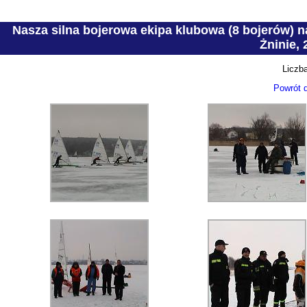
Nasza silna bojerowa ekipa klubowa (8 bojerów) 
Żninie, 
Liczba
Powrót d