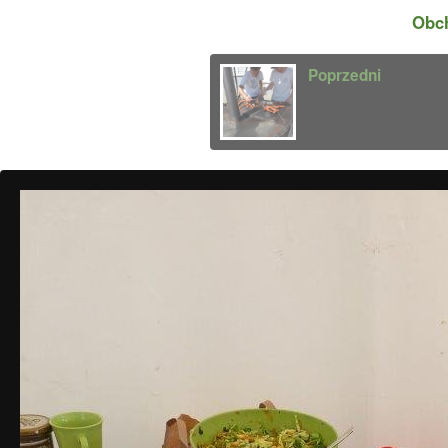
Obc
Poprzedni